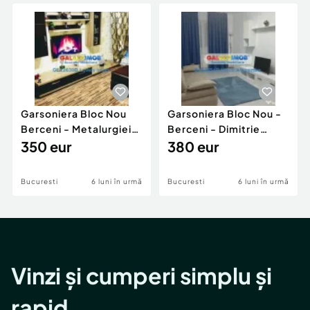
Locuri de munca
Utilaje agricole si industriale
Servicii
Piese auto si accesorii
Animale de companie
Dacia Duster
Afaceri și echipamente profesionale
Inchiriere Bunuri si Vehicule
Garsoniera Bloc Nou
Garsoniera Bloc Nou -
Berceni - Metalurgiei
Berceni - Dimitrie
Park - Postalionul
350 eur
Leonida
380 eur
Bucuresti
6 luni în urmă
Bucuresti
6 luni în urmă
Vinzi și cumperi simplu și
rapid