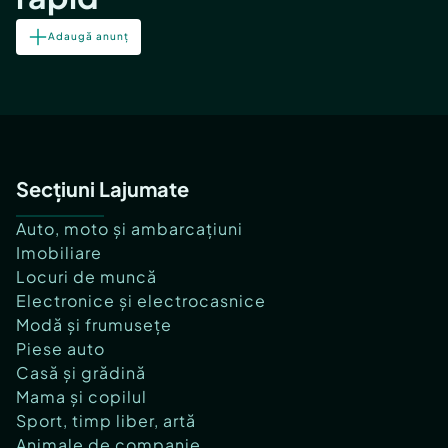
Adaugă anunț
Secțiuni Lajumate
Auto, moto și ambarcațiuni
Imobiliare
Locuri de muncă
Electronice și electrocasnice
Modă și frumusețe
Piese auto
Casă și grădină
Mama și copilul
Sport, timp liber, artă
Animale de companie