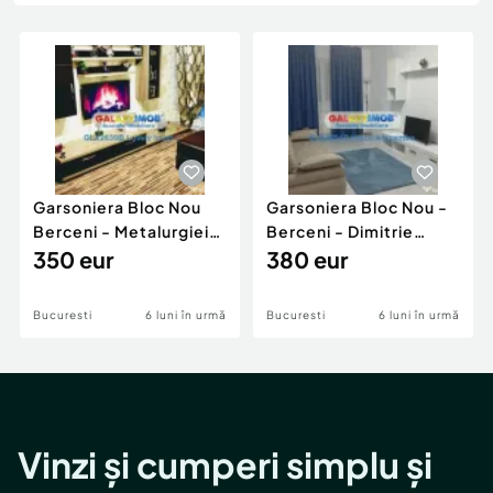
Locuri de munca
Utilaje agricole si industriale
Servicii
Piese auto si accesorii
Animale de companie
Dacia Duster
Afaceri și echipamente profesionale
Inchiriere Bunuri si Vehicule
Garsoniera Bloc Nou
Garsoniera Bloc Nou -
Berceni - Metalurgiei
Berceni - Dimitrie
Park - Postalionul
350 eur
Leonida
380 eur
Bucuresti
6 luni în urmă
Bucuresti
6 luni în urmă
Vinzi și cumperi simplu și