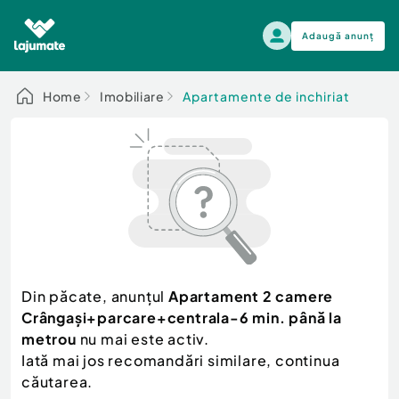
Adaugă anunț
Alege categoria
Home
Imobiliare
Apartamente de inchiriat
Auto, moto si ambarcatiuni
Toate Anunturile
Auto, moto si ambarcatiuni
Imobiliare
Autoturisme
Electronice si electrocasnice
Anvelope si Jante
Casa si gradina
Alege dupa sezon
Piese auto
Scutere - ATV - UTV
Din păcate, anunțul
Apartament 2 camere
Mama si copilul
Autoutilitare
Crângași+parcare+centrala-6 min. până la
Moda si frumusete
Ambarcatiuni
metrou
nu mai este activ.
Sport, timp liber, arta
Iată mai jos recomandări similare, continua
Camioane - Rulote - Remorci
Agro si Industrie
căutarea.
Motociclete