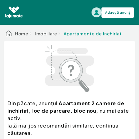
Adaugă anunț
Alege categoria
Home
Imobiliare
Apartamente de inchiriat
Auto, moto si ambarcatiuni
Toate Anunturile
Auto, moto si ambarcatiuni
Imobiliare
Autoturisme
Electronice si electrocasnice
Anvelope si Jante
Casa si gradina
Alege dupa sezon
Piese auto
Scutere - ATV - UTV
Din păcate, anunțul
Apartament 2 camere de
Mama si copilul
Autoutilitare
inchiriat, loc de parcare, bloc nou,
nu mai este
Moda si frumusete
Ambarcatiuni
activ.
Sport, timp liber, arta
Iată mai jos recomandări similare, continua
Camioane - Rulote - Remorci
Agro si Industrie
căutarea.
Motociclete