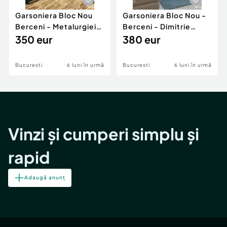
Garsoniera Bloc Nou
Garsoniera Bloc Nou -
Berceni - Metalurgiei
Berceni - Dimitrie
Park - Postalionul
350 eur
Leonida
380 eur
Bucuresti
6 luni în urmă
Bucuresti
6 luni în urmă
Vinzi și cumperi simplu și
rapid
Adaugă anunț