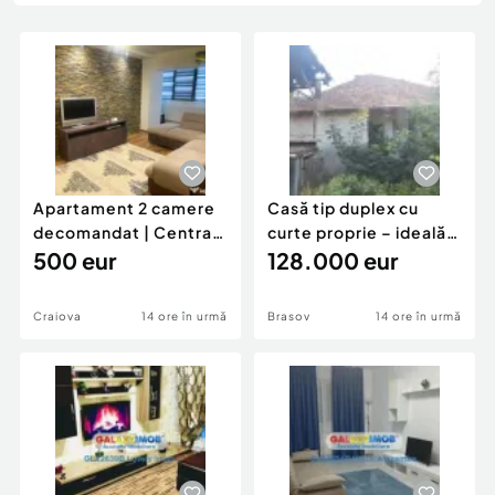
Locuri de munca
Utilaje agricole si industriale
Servicii
Piese auto si accesorii
Animale de companie
Dacia Duster
Afaceri și echipamente profesionale
Inchiriere Bunuri si Vehicule
Apartament 2 camere
Casă tip duplex cu
decomandat | Centrală
curte proprie – ideală
proprie | 60 mp |
500 eur
pentru renovar
128.000 eur
Craiova
14 ore în urmă
Brasov
14 ore în urmă