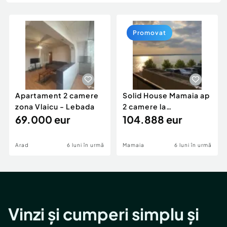
Locuri de munca
Utilaje agricole si industriale
Servicii
Piese auto si accesorii
Animale de companie
Promovat
Dacia Duster
Afaceri și echipamente profesionale
Inchiriere Bunuri si Vehicule
Apartament 2 camere
Solid House Mamaia ap
zona Vlaicu - Lebada
2 camere la
69.000 eur
cheie,langa Mega
104.888 eur
Image
Arad
6 luni în urmă
Mamaia
6 luni în urmă
Vinzi și cumperi simplu și