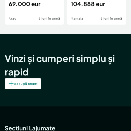
69.000 eur
cheie,langa Mega
104.888 eur
Image
Arad
6 luni în urmă
Mamaia
6 luni în urmă
Vinzi și cumperi simplu și
rapid
Adaugă anunț
Secțiuni Lajumate