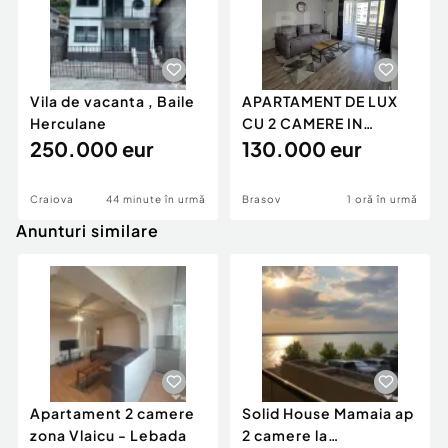
Vila de vacanta , Baile
APARTAMENT DE LUX
Herculane
CU 2 CAMERE IN
250.000 eur
AVANGARDEN 3
130.000 eur
Craiova
44 minute în urmă
Brasov
1 oră în urmă
Anunturi similare
Apartament 2 camere
Solid House Mamaia ap
zona Vlaicu - Lebada
2 camere la