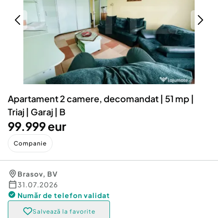
Locuri de munca
Utilaje agricole si industriale
Servicii
Piese auto si accesorii
Animale de companie
Dacia Duster
Afaceri și echipamente profesionale
Inchiriere Bunuri si Vehicule
Apartament 2 camere, decomandat | 51 mp |
Triaj | Garaj | B
99.999 eur
Companie
Brasov
,
BV
31.07.2026
Număr de telefon
validat
Salvează la favorite