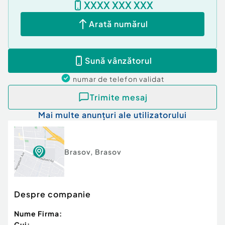
XXXX XXX XXX
principalele zone ale orașului.
Arată numărul
Pentru detalii suplimentare sau programarea unei
vizionări, vă rugăm să ne contactați.
Cod ofertă / ID BLITZ: P174608
Sună vânzătorul
Id intern: P174608
numar de telefon
validat
Confort:
1
Tip imobil:
Bloc de apartamente
Trimite mesaj
Număr Băi:
1
Mai multe anunțuri ale utilizatorului
Brasov
,
Brasov
Despre companie
Nume Firma:
Cui: