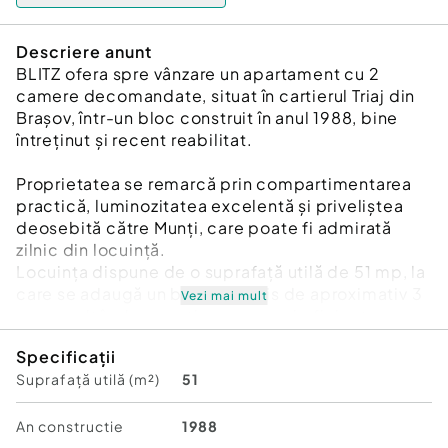
Descriere anunt
BLITZ ofera spre vânzare un apartament cu 2
camere decomandate, situat în cartierul Triaj din
Brașov, într-un bloc construit în anul 1988, bine
întreținut și recent reabilitat.
Proprietatea se remarcă prin compartimentarea
practică, luminozitatea excelentă și priveliștea
deosebită către Munți, care poate fi admirată
zilnic din locuință.
Locuința dispune de o suprafață utilă de 51 mp, la
care se adaugă un balcon închis de aproximativ 3
Vezi mai mult
mp, rezultând un spațiu generos și eficient
compartimentat.
Specificații
Apartamentul beneficiază de orientare Sud–Vest,
Suprafață utilă (m²)
51
oferind lumină naturală pe tot parcursul zilei și un
confort sporit.
An constructie
1988
Caracteristici și avantaje: