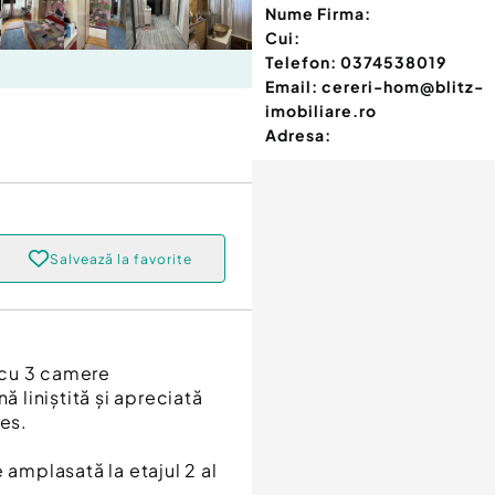
Nume Firma:
Cui:
Telefon:
0374538019
Email:
cereri-hom@blitz-
imobiliare.ro
Adresa:
Salvează la favorite
 cu 3 camere
ă liniștită și apreciată
res.
 amplasată la etajul 2 al