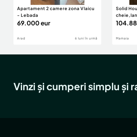
Apartament 2 camere zona Vlaicu
Solid Ho
- Lebada
cheie,la
69.000 eur
104.88
Arad
6 luni în urmă
Mamaia
Vinzi și cumperi simplu și 