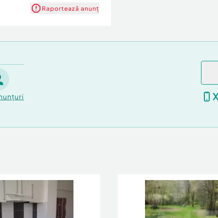
Raportează anunț
nunțuri