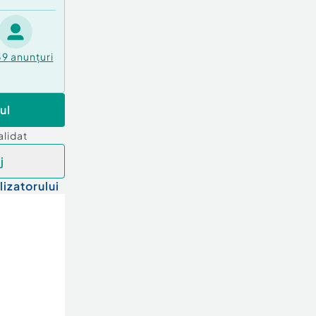
39
anunțuri
ul
alidat
j
lizatorului