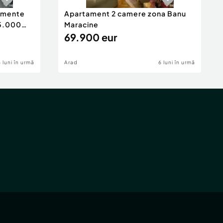
tamente
Apartament 2 camere zona Banu
65.000
Maracine
69.900 eur
6 luni în urmă
Arad
6 luni în urmă