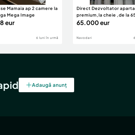
use Mamaia ap 2 camere la
Direct Dezvoltator apar
nga Mega Image
premium,la cheie ,de la 
8 eur
eur
65.000 eur
6 luni în urmă
Navodari
rapid
Adaugă anunț