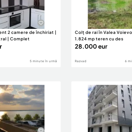
nt 2 camere de închiriat |
Colț de rai în Valea Voievo
tral | Complet
1.824 mp teren cu des
r
28.000 eur
5 minute în urmă
Razvad
6 mi