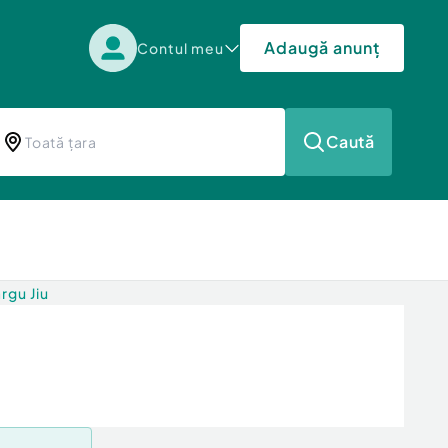
Adaugă anunț
Contul meu
Caută
rgu Jiu