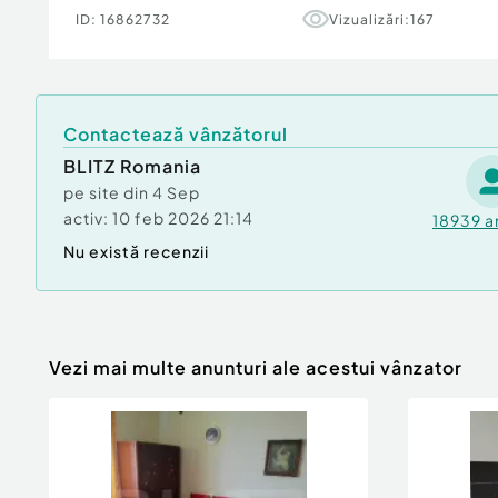
proprietăți!
ID:
16862732
Vizualizări:
167
Cod ofertă / ID BLITZ: P174080
Id intern: P174080
Confort:
1
Contactează vânzătorul
Tip imobil:
Bloc de apartamente
Număr Băi:
1
BLITZ Romania
pe site din
4 Sep
activ:
10 feb 2026 21:14
18939
a
Nu există recenzii
Vezi mai multe anunturi ale acestui vânzator