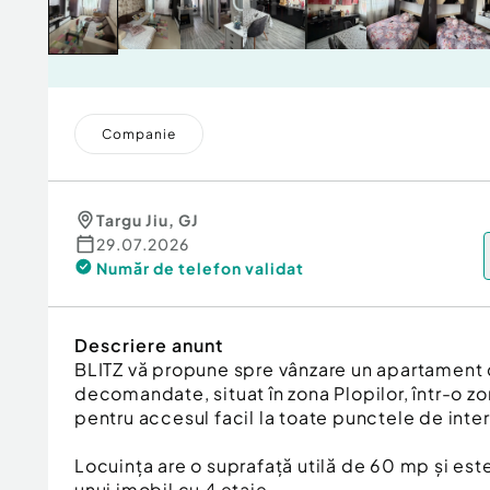
Companie
Targu Jiu
,
GJ
29.07.2026
Număr de telefon
validat
Descriere anunt
BLITZ vă propune spre vânzare un apartament
decomandate, situat în zona Plopilor, într-o zon
pentru accesul facil la toate punctele de inte
Locuința are o suprafață utilă de 60 mp și este
unui imobil cu 4 etaje.