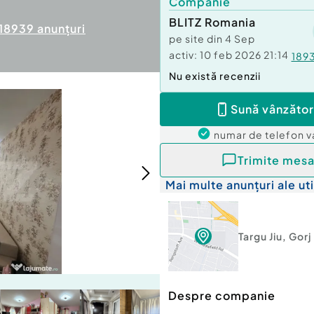
Companie
BLITZ Romania
18939
anunțuri
pe site din
4 Sep
activ:
10 feb 2026 21:14
189
Nu există recenzii
Sună vânzător
numar de telefon
v
Trimite mesa
Mai multe anunțuri ale uti
Targu Jiu
,
Gorj
Despre companie