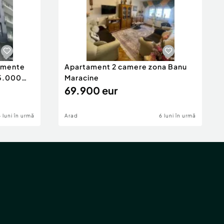
tamente
Apartament 2 camere zona Banu
65.000
Maracine
69.900 eur
6 luni în urmă
Arad
6 luni în urmă