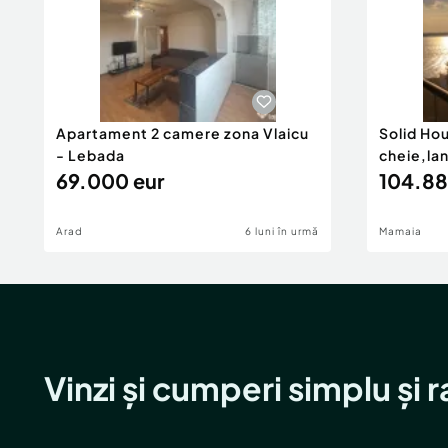
Apartament 2 camere zona Vlaicu
Solid Ho
- Lebada
cheie,la
69.000 eur
104.88
Arad
6 luni în urmă
Mamaia
Vinzi și cumperi simplu și 