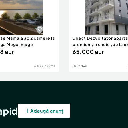
use Mamaia ap 2 camere la
Direct Dezvoltator apar
nga Mega Image
premium,la cheie ,de la 
8 eur
eur
65.000 eur
6 luni în urmă
Navodari
rapid
Adaugă anunț