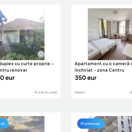
duplex cu curte proprie –
Apartament cu o cameră 
entru renovar
închiriat - zona Centru
0 eur
350 eur
15 ore în urmă
Galati
1
vat
Promovat