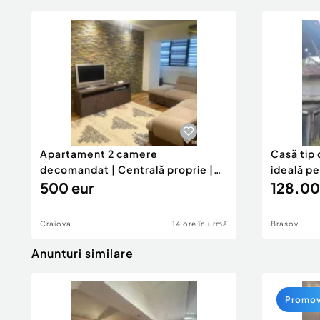
Apartament 2 camere
Casă tip 
decomandat | Centrală proprie |
ideală p
60 mp |
500 eur
128.00
Craiova
14 ore în urmă
Brasov
Anunturi similare
Promo