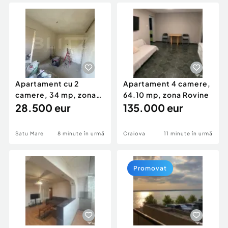
Locuri de munca
Utilaje agricole si industriale
Servicii
Piese auto si accesorii
Animale de companie
Dacia Duster
Afaceri și echipamente profesionale
Inchiriere Bunuri si Vehicule
Apartament cu 2
Apartament 4 camere,
camere, 34 mp, zona
64.10 mp, zona Rovine
Solidarității
28.500 eur
135.000 eur
Satu Mare
8 minute în urmă
Craiova
11 minute în urmă
Promovat