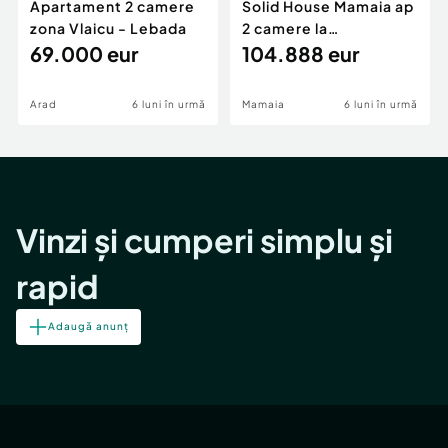
Apartament 2 camere
Solid House Mamaia ap
zona Vlaicu - Lebada
2 camere la
69.000 eur
cheie,langa Mega
104.888 eur
Image
Arad
6 luni în urmă
Mamaia
6 luni în urmă
Vinzi și cumperi simplu și
rapid
Adaugă anunț