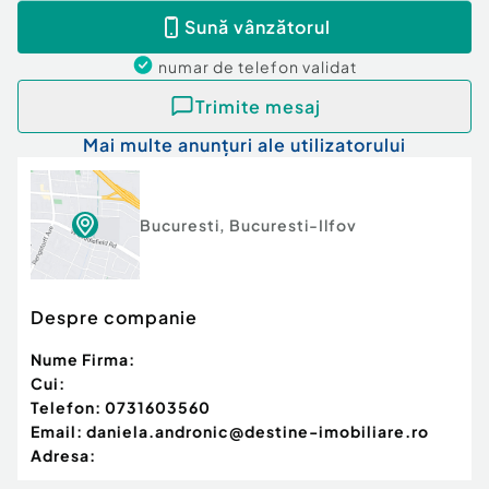
Sună vânzătorul
numar de telefon
validat
Trimite mesaj
Mai multe anunțuri ale utilizatorului
Bucuresti
,
Bucuresti-Ilfov
Despre companie
Nume Firma:
Cui:
Telefon:
0731603560
Email:
daniela.andronic@destine-imobiliare.ro
Adresa: