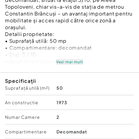
Topoloveni, chiar vis-a-vis de stația de metrou
Constantin Brâncuși – un avantaj important pentru
mobilitate și acces rapid către orice zonă a
orașului.
Detalii proprietate:
• Suprafață utilă: 50 mp
• Compartimentare: decomandat
• Etaj: 3 / 10
• Apartamentul se vinde gol
Vezi mai mult
• Necesită renovare – ideal pentru amenajare
după propriul gust
Specificații
• Bloc din 1973, nereabilitat.
Suprafață utilă (m²)
50
Locuința reprezintă o alegere potrivită pentru cei
care își doresc să personalizeze complet spațiul și
să valorifice o poziționare foarte bună, aproape
An constructie
1973
de metrou, magazine, școli și facilitățile zonei.
Preț: 100.000 EUR.
Numar Camere
2
Pentru detalii suplimentare sau pentru a programa
o vizionare, vă rugăm să ne contactați la numărul
Compartimentare
Decomandat
de telefon:0731603560 - Daniela Andronic /