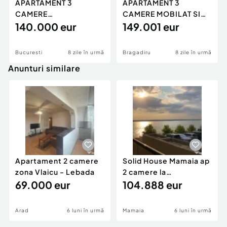
APARTAMENT 3
APARTAMENT 3
CAMERE
CAMERE MOBILAT SI
SEMIDECOMANDAT
140.000 eur
UTILAT
149.001 eur
MOBILAT
Bucuresti
8 zile în urmă
Bragadiru
8 zile în urmă
Anunturi similare
Apartament 2 camere
Solid House Mamaia ap
zona Vlaicu - Lebada
2 camere la
69.000 eur
cheie,langa Mega
104.888 eur
Image
Arad
6 luni în urmă
Mamaia
6 luni în urmă