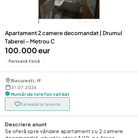
Locuri de munca
Utilaje agricole si industriale
Servicii
Piese auto si accesorii
Animale de companie
Dacia Duster
Afaceri și echipamente profesionale
Apartament 2 camere decomandat | Drumul
Inchiriere Bunuri si Vehicule
Taberei – Metrou C
100.000 eur
Persoană fizică
Bucuresti
,
IF
31.07.2026
Număr de telefon
validat
Salvează la favorite
Descriere anunt
Se oferă spre vânzare apartament cu 2 camere
decomandat, situat la etajul 3/10, pe Aleea