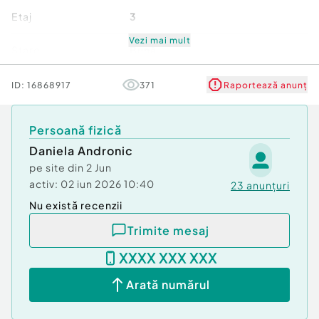
0722960712 - Iorga Gheorghita.
Etaj
3
Vezi mai mult
Stare
Bună
Id intern: P5698
Comfort
1
ID:
16868917
371
Raportează anunț
Confort:
1
Tip imobil:
Bloc de apartamente
Număr niveluri imobil
16
Număr Băi:
1
Persoană fizică
Comision cumpărător:
0%
Daniela Andronic
pe site din
2 Jun
activ:
02 iun 2026 10:40
23
anunțuri
Nu există recenzii
Trimite mesaj
XXXX XXX XXX
Arată numărul