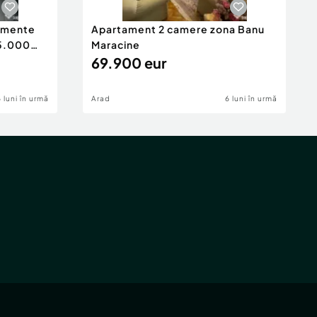
tamente
Apartament 2 camere zona Banu
65.000
Maracine
69.900 eur
6 luni în urmă
Arad
6 luni în urmă