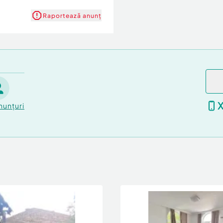
Raportează anunț
nunțuri