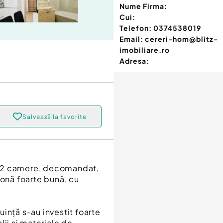
Nume Firma:
Cui:
Telefon:
0374538019
Email:
cereri-hom@blitz-
imobiliare.ro
Adresa:
Salvează la favorite
u 2 camere, decomandat,
zonă foarte bună, cu
ință s-au investit foarte
alii și materiale de