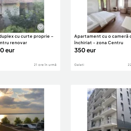
duplex cu curte proprie –
Apartament cu o cameră 
entru renovar
închiriat - zona Centru
0 eur
350 eur
21 ore în urmă
Galati
2