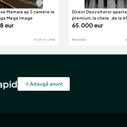
use Mamaia ap 2 camere la
Direct Dezvoltator apar
nga Mega Image
premium,la cheie ,de la 
8 eur
eur
65.000 eur
6 luni în urmă
Navodari
rapid
Adaugă anunț