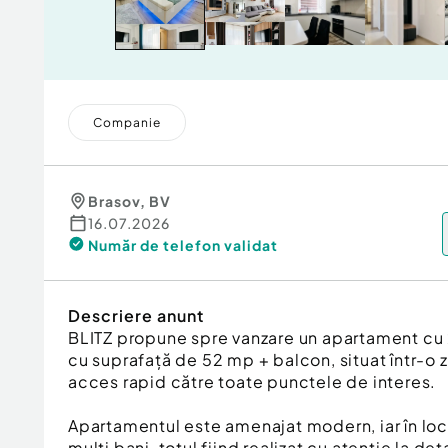
Companie
Brasov
,
BV
16.07.2026
Număr de telefon
validat
Descriere anunt
BLITZ propune spre vanzare un apartament c
cu suprafață de 52 mp + balcon, situat într-o 
acces rapid către toate punctele de interes.
Apartamentul este amenajat modern, iar în locu
mulți bani, totul fiind realizat cu atenție la det