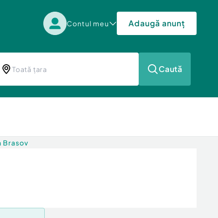
Adaugă anunț
Contul meu
Caută
n Brasov