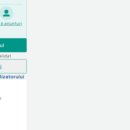
46
anunțuri
ul
alidat
j
lizatorului
v