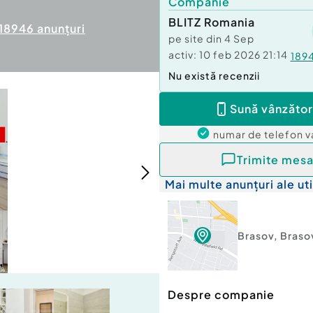
Companie
BLITZ Romania
18946
anunțuri
pe site din
4 Sep
activ:
10 feb 2026 21:14
189
Nu există recenzii
Sună vânzător
numar de telefon
v
Trimite mesa
Mai multe anunțuri ale uti
Brasov
,
Braso
Despre companie