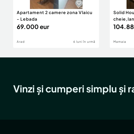
Apartament 2 camere zona Vlaicu
Solid Ho
- Lebada
cheie,la
69.000 eur
104.88
Arad
6 luni în urmă
Mamaia
Vinzi și cumperi simplu și 