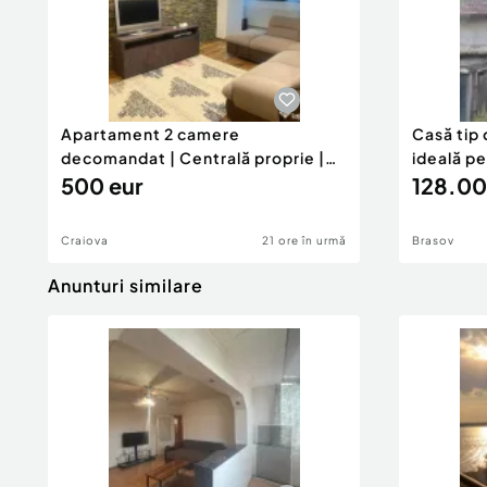
Apartament 2 camere
Casă tip 
decomandat | Centrală proprie |
ideală p
60 mp |
500 eur
128.00
Craiova
21 ore în urmă
Brasov
Anunturi similare