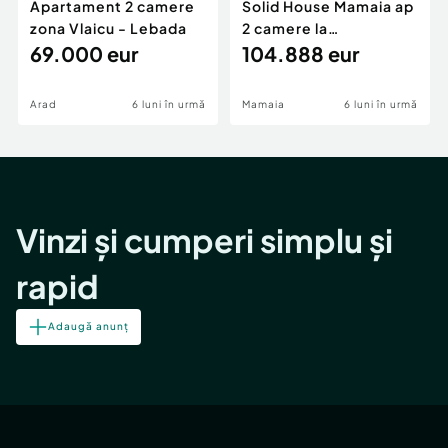
Apartament 2 camere
Solid House Mamaia ap
zona Vlaicu - Lebada
2 camere la
69.000 eur
cheie,langa Mega
104.888 eur
Image
Arad
6 luni în urmă
Mamaia
6 luni în urmă
Vinzi și cumperi simplu și
rapid
Adaugă anunț