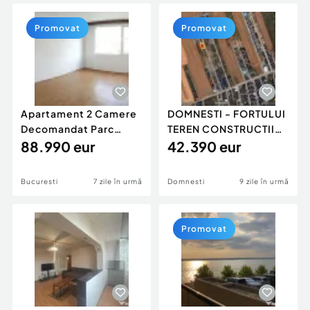
Locuri de munca
Utilaje agricole si industriale
Servicii
Piese auto si accesorii
Promovat
Promovat
Animale de companie
Dacia Duster
Afaceri și echipamente profesionale
Inchiriere Bunuri si Vehicule
Apartament 2 Camere
DOMNESTI - FORTULUI
Decomandat Parc
TEREN CONSTRUCTII
Moghioros
88.990 eur
606 MP
42.390 eur
Bucuresti
7 zile în urmă
Domnesti
9 zile în urmă
Promovat