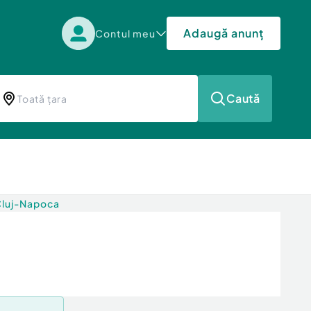
Adaugă anunț
Contul meu
Caută
 Cluj-Napoca