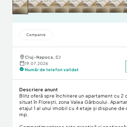
Companie
Cluj-Napoca
,
CJ
19.07.2026
Număr de telefon
validat
Descriere anunt
Blitz oferă spre închiriere un apartament cu
situat în Florești, zona Valea Gârboului. Apart
etajul 1 al unui imobil cu 4 etaje și dispune de
mp.
Compartimentarea este practică și spațioasă