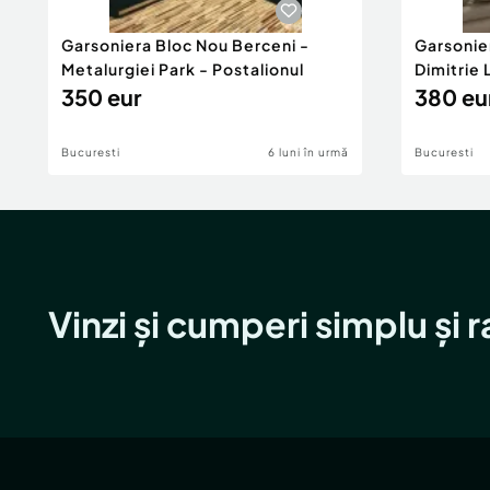
Garsoniera Bloc Nou Berceni -
Garsonie
Metalurgiei Park - Postalionul
Dimitrie
350 eur
380 eu
Bucuresti
6 luni în urmă
Bucuresti
Vinzi și cumperi simplu și 