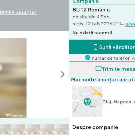
Companie
BLITZ Romania
18999
anunțuri
pe site din
4 Sep
activ:
10 feb 2026 21:14
189
Nu există recenzii
Sună vânzător
numar de telefon
v
Trimite mesa
Mai multe anunțuri ale uti
Cluj-Napoca
,
Despre companie