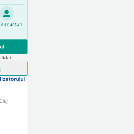
99
anunțuri
ul
alidat
j
lizatorului
Cluj