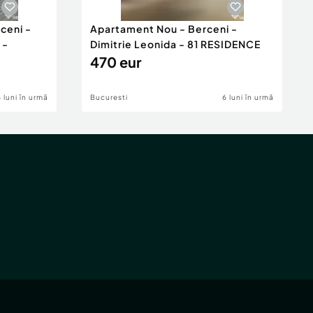
ceni -
Apartament Nou - Berceni -
 -
Dimitrie Leonida - 81 RESIDENCE
470 eur
6 luni în urmă
Bucuresti
6 luni în urmă