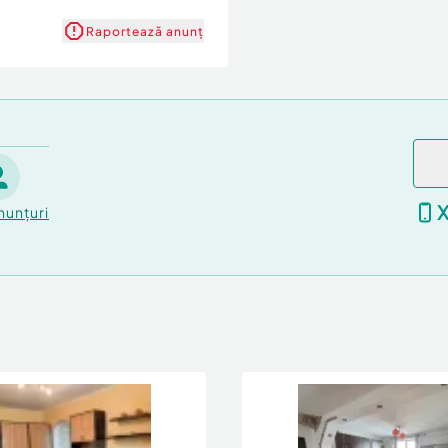
Raportează anunț
nunțuri