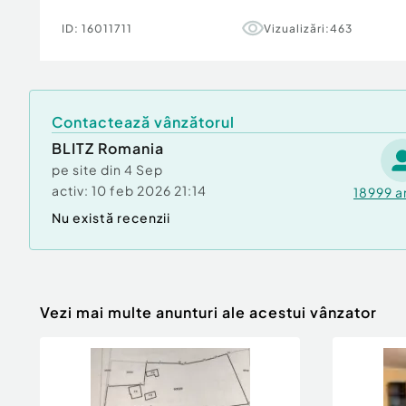
Confort:
1
ID:
16011711
Vizualizări:
463
Tip imobil:
Bloc de apartamente
Număr Băi:
1
Nr. locuri parcare:
1
Contactează vânzătorul
BLITZ Romania
pe site din
4 Sep
activ:
10 feb 2026 21:14
18999
a
Nu există recenzii
Vezi mai multe anunturi ale acestui vânzator