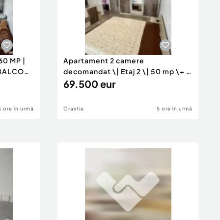
60 MP |
Apartament 2 camere
 BALCON
decomandat \| Etaj 2 \| 50 mp \+ 8
mp ba
69.500 eur
5 ore în urmă
Orastie
5 ore în urmă