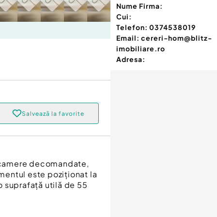
Nume Firma:
Cui:
Telefon:
0374538019
Email:
cereri-hom@blitz-
imobiliare.ro
Adresa:
Salvează la favorite
 2 camere decomandate,
amentul este poziționat la
 o suprafață utilă de 55
: