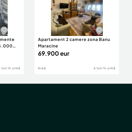
tamente
Apartament 2 camere zona Banu
65.000
Maracine
69.900 eur
6 luni în urmă
Arad
6 luni în urmă