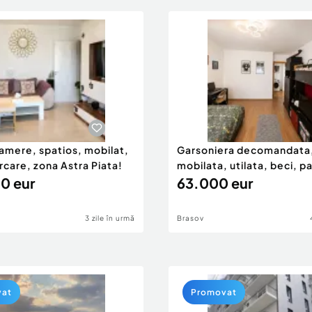
camere, spatios, mobilat,
Garsoniera decomandata
arcare, zona Astra Piata!
mobilata, utilata, beci, p
0 eur
Tractorul!
63.000 eur
3 zile în urmă
Brasov
vat
Promovat