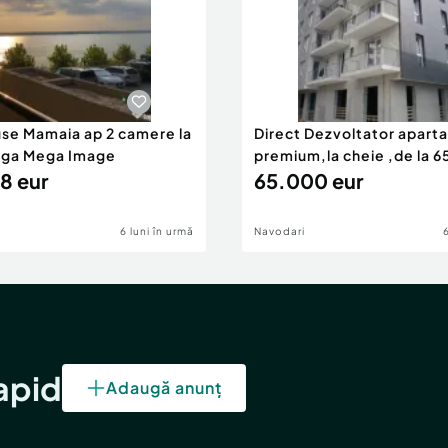
use Mamaia ap 2 camere la
Direct Dezvoltator apar
nga Mega Image
premium,la cheie ,de la 
8 eur
eur
65.000 eur
6 luni în urmă
Navodari
rapid
Adaugă anunț