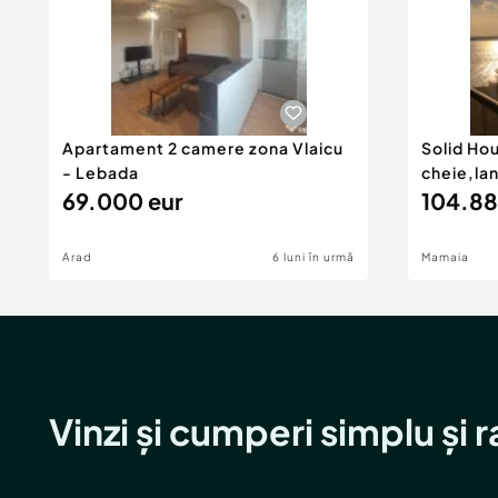
Apartament 2 camere zona Vlaicu
Solid Ho
- Lebada
cheie,la
69.000 eur
104.88
Arad
6 luni în urmă
Mamaia
Vinzi și cumperi simplu și 