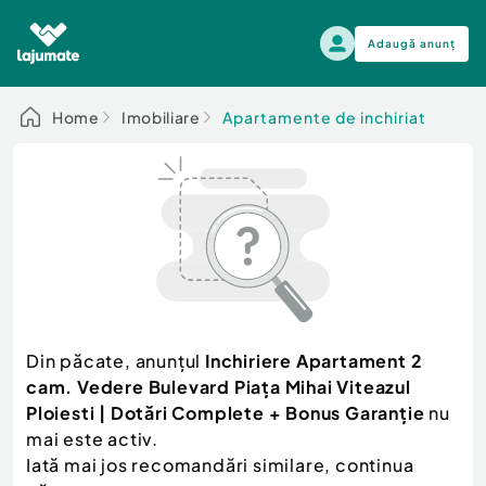
Adaugă anunț
Alege categoria
Home
Imobiliare
Apartamente de inchiriat
Auto, moto si ambarcatiuni
Toate Anunturile
Auto, moto si ambarcatiuni
Imobiliare
Autoturisme
Electronice si electrocasnice
Anvelope si Jante
Casa si gradina
Alege dupa sezon
Piese auto
Scutere - ATV - UTV
Din păcate, anunțul
Inchiriere Apartament 2
Mama si copilul
Autoutilitare
cam. Vedere Bulevard Piața Mihai Viteazul
Moda si frumusete
Ambarcatiuni
Ploiesti | Dotări Complete + Bonus Garanție
nu
Sport, timp liber, arta
mai este activ.
Camioane - Rulote - Remorci
Agro si Industrie
Iată mai jos recomandări similare, continua
Motociclete