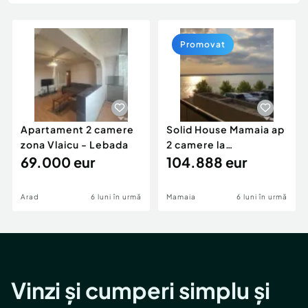
Locuri de munca
Utilaje agricole si industriale
Servicii
Piese auto si accesorii
Animale de companie
Promovat
Dacia Duster
Afaceri și echipamente profesionale
Inchiriere Bunuri si Vehicule
Apartament 2 camere
Solid House Mamaia ap
zona Vlaicu - Lebada
2 camere la
69.000 eur
cheie,langa Mega
104.888 eur
Image
Arad
6 luni în urmă
Mamaia
6 luni în urmă
Vinzi și cumperi simplu și