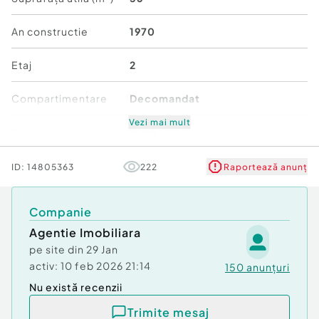
An constructie
1970
Etaj
2
Compartimentare
Decomandat
Vezi mai mult
Stare
Bună
Comfort
1
ID:
14805363
222
Raportează anunț
Companie
Agentie Imobiliara
pe site din
29 Jan
activ:
10 feb 2026 21:14
150
anunțuri
Nu există recenzii
Trimite mesaj