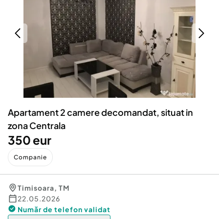
Locuri de munca
Utilaje agricole si industriale
Servicii
Piese auto si accesorii
Animale de companie
Dacia Duster
Afaceri și echipamente profesionale
Inchiriere Bunuri si Vehicule
Apartament 2 camere decomandat, situat in
zona Centrala
350 eur
Companie
Timisoara
,
TM
22.05.2026
Număr de telefon
validat