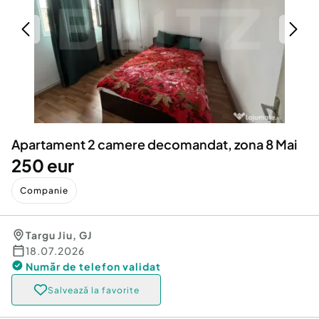
Locuri de munca
Utilaje agricole si industriale
Servicii
Piese auto si accesorii
Animale de companie
Dacia Duster
Afaceri și echipamente profesionale
Inchiriere Bunuri si Vehicule
Apartament 2 camere decomandat, zona 8 Mai
250 eur
Companie
Targu Jiu
,
GJ
18.07.2026
Număr de telefon
validat
Salvează la favorite