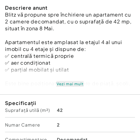
Descriere anunt
Blitz vă propune spre închiriere un apartament cu
2 camere decomandat, cu o suprafață de 42 mp,
situat în zona 8 Mai.
Apartamentul este amplasat la etajul 4 al unui
imobil cu 4 etaje și dispune de:
✅ centrală termică proprie
✅ aer condiționat
✅ parțial mobilat și utilat
Este bine poziționat, în apropiere de piață, școli,
Vezi mai mult
magazine și alte puncte de interes, oferind acces
facil către toate facilitățile necesare.
Specificații
Suprafață utilă (m²)
42
Pentru mai multe detalii și programarea unei
vizionări, vă așteptăm cu drag!
Cod ofertă / ID BLITZ: P175688
Numar Camere
2
Id intern: P175688
Compartimentare
Decomandat