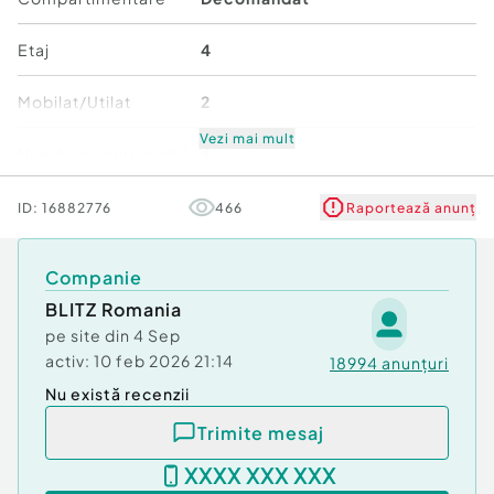
Confort:
1
Tip imobil:
Bloc de apartamente
Etaj
4
Număr Băi:
1
Mobilat/Utilat
2
Vezi mai mult
Număr niveluri imobil
4
Stare
Bună
ID:
16882776
466
Raportează anunț
Comfort
1
Companie
BLITZ Romania
pe site din
4 Sep
activ:
10 feb 2026 21:14
18994
anunțuri
Nu există recenzii
Trimite mesaj
XXXX XXX XXX