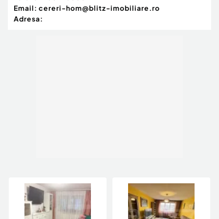
Email:
cereri-hom@blitz-imobiliare.ro
Adresa: