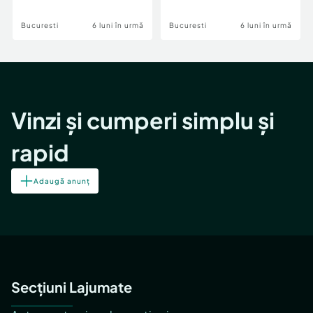
Bucuresti
6 luni în urmă
Bucuresti
6 luni în urmă
Vinzi și cumperi simplu și
rapid
Adaugă anunț
Secțiuni Lajumate