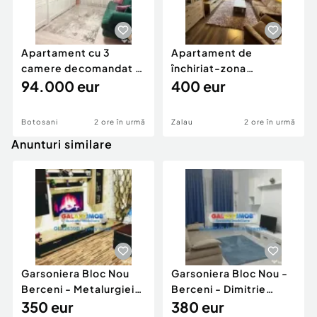
Apartament cu 3
Apartament de
camere decomandat -
închiriat-zona
renovat - Bucovina -
94.000 eur
ultracentrală
400 eur
Par
Botosani
2 ore în urmă
Zalau
2 ore în urmă
Anunturi similare
Garsoniera Bloc Nou
Garsoniera Bloc Nou -
Berceni - Metalurgiei
Berceni - Dimitrie
Park - Postalionul
350 eur
Leonida
380 eur