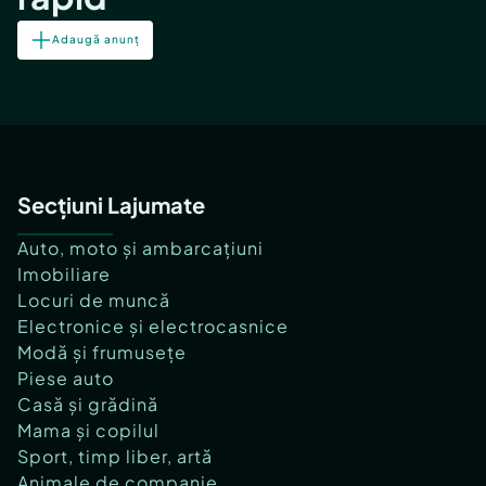
Adaugă anunț
Secțiuni Lajumate
Auto, moto și ambarcațiuni
Imobiliare
Locuri de muncă
Electronice și electrocasnice
Modă și frumusețe
Piese auto
Casă și grădină
Mama și copilul
Sport, timp liber, artă
Animale de companie