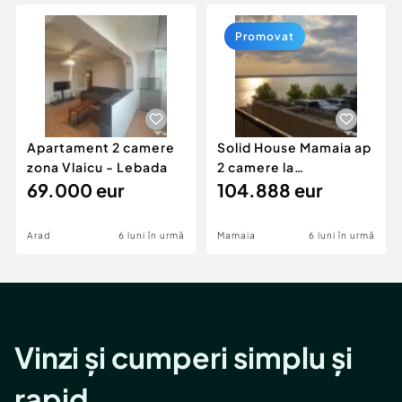
Locuri de munca
Utilaje agricole si industriale
Servicii
Piese auto si accesorii
Promovat
Animale de companie
Dacia Duster
Afaceri și echipamente profesionale
Inchiriere Bunuri si Vehicule
Apartament 2 camere
Solid House Mamaia ap
zona Vlaicu - Lebada
2 camere la
69.000 eur
cheie,langa Mega
104.888 eur
Image
Arad
6 luni în urmă
Mamaia
6 luni în urmă
Vinzi și cumperi simplu și
rapid