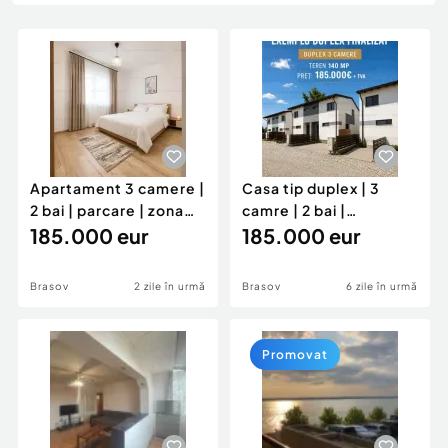
Locuri de munca
Utilaje agricole si industriale
Servicii
Piese auto si accesorii
Animale de companie
Dacia Duster
Afaceri și echipamente profesionale
Inchiriere Bunuri si Vehicule
Apartament 3 camere |
Casa tip duplex | 3
2 bai | parcare | zona
camre | 2 bai |
Tractorul
185.000 eur
Bartolomeu
185.000 eur
Brasov
2 zile în urmă
Brasov
6 zile în urmă
Promovat