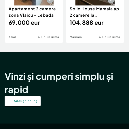
Apartament 2 camere
Solid House Mamaia ap
zona Vlaicu - Lebada
2 camere la
69.000 eur
cheie,langa Mega
104.888 eur
Image
Arad
6 luni în urmă
Mamaia
6 luni în urmă
Vinzi și cumperi simplu și
rapid
Adaugă anunț