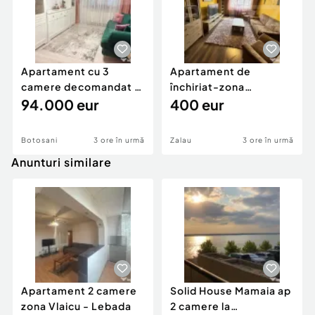
Apartament cu 3
Apartament de
camere decomandat -
închiriat-zona
renovat - Bucovina -
94.000 eur
ultracentrală
400 eur
Par
Botosani
3 ore în urmă
Zalau
3 ore în urmă
Anunturi similare
Apartament 2 camere
Solid House Mamaia ap
zona Vlaicu - Lebada
2 camere la