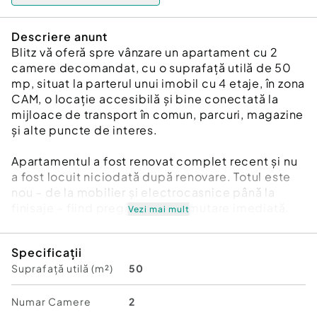
Descriere anunt
Blitz vă oferă spre vânzare un apartament cu 2
camere decomandat, cu o suprafață utilă de 50
mp, situat la parterul unui imobil cu 4 etaje, în zona
CAM, o locație accesibilă și bine conectată la
mijloace de transport în comun, parcuri, magazine
și alte puncte de interes.
Apartamentul a fost renovat complet recent și nu
a fost locuit niciodată după renovare. Totul este
nou – de la mobilier și electrocasnice până la
finisaje – fiind pregătit pentru mutare imediată.
Vezi mai mult
Compartimentarea este practică și bine gândită,
Specificații
după cum urmează: hol de intrare generos,
Suprafață utilă (m²)
50
dormitor, living spațios, bucătărie separată, baie,
iar la intrarea în bloc viitorii proprietari se pot
bucura de o gradina, zonă verde amenajată,
Numar Camere
2
perfectă pentru relaxare într-un cadru liniștit și