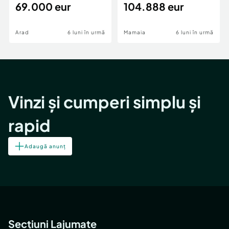
69.000 eur
cheie,langa Mega
104.888 eur
Image
Arad
6 luni în urmă
Mamaia
6 luni în urmă
Vinzi și cumperi simplu și
rapid
Adaugă anunț
Secțiuni Lajumate