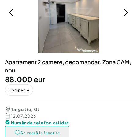
Locuri de munca
Utilaje agricole si industriale
Servicii
Piese auto si accesorii
Animale de companie
Dacia Duster
Afaceri și echipamente profesionale
Inchiriere Bunuri si Vehicule
Apartament 2 camere, decomandat, Zona CAM,
nou
88.000 eur
Companie
Targu Jiu
,
GJ
12.07.2026
Număr de telefon
validat
Salvează la favorite