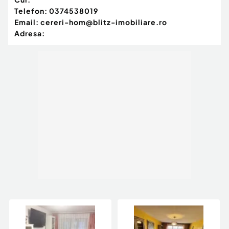
Telefon:
0374538019
Email:
cereri-hom@blitz-imobiliare.ro
Adresa: