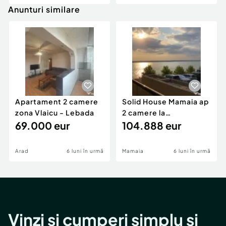
Anunturi similare
Apartament 2 camere
Solid House Mamaia ap
zona Vlaicu - Lebada
2 camere la
69.000 eur
cheie,langa Mega
104.888 eur
Image
Arad
6 luni în urmă
Mamaia
6 luni în urmă
Vinzi și cumperi simplu și