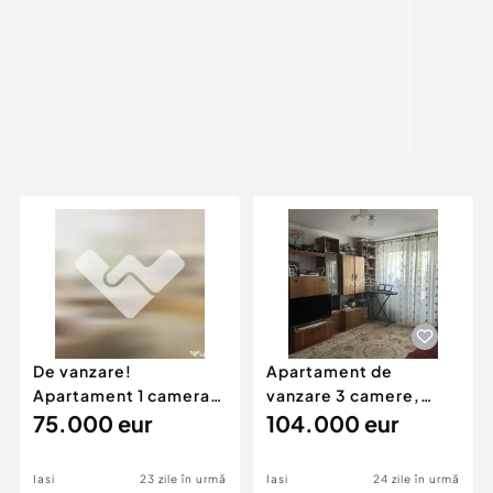
De vanzare!
Apartament de
Apartament 1 camera,
vanzare 3 camere,
Etaj 1, zona Canta, Iasi
75.000 eur
zona Pacurari, Iasi
104.000 eur
Iasi
23 zile în urmă
Iasi
24 zile în urmă