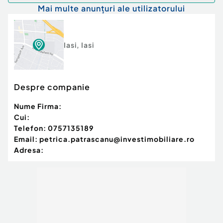
Mai multe anunțuri ale utilizatorului
Comision cumpărător:
3%
Iasi
,
Iasi
Despre companie
Nume Firma:
Cui:
Telefon:
0757135189
Email:
petrica.patrascanu@investimobiliare.ro
Adresa: