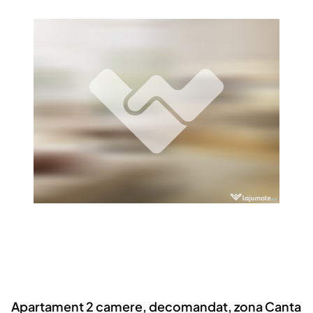
Locuri de munca
Utilaje agricole si industriale
Servicii
Piese auto si accesorii
Animale de companie
Dacia Duster
Afaceri și echipamente profesionale
Inchiriere Bunuri si Vehicule
Apartament 2 camere, decomandat, zona Canta