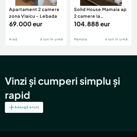
Apartament 2 camere
Solid House Mamaia ap
zona Vlaicu - Lebada
2 camere la
69.000 eur
cheie,langa Mega
104.888 eur
Image
Arad
6 luni în urmă
Mamaia
6 luni în urmă
Vinzi și cumperi simplu și
rapid
Adaugă anunț