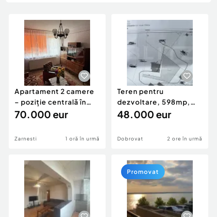
Locuri de munca
Utilaje agricole si industriale
Servicii
Piese auto si accesorii
Animale de companie
Dacia Duster
Afaceri și echipamente profesionale
Inchiriere Bunuri si Vehicule
Apartament 2 camere
Teren pentru
– poziție centrală în
dezvoltare, 598mp,
Zărnești
70.000 eur
Dorobanti
48.000 eur
Zarnesti
1 oră în urmă
Dobrovat
2 ore în urmă
Promovat