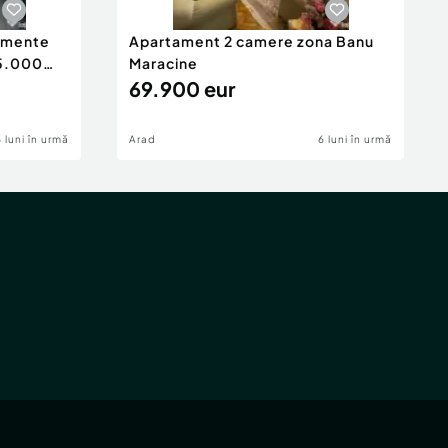
tamente
Apartament 2 camere zona Banu
65.000
Maracine
69.900 eur
6 luni în urmă
Arad
6 luni în urmă