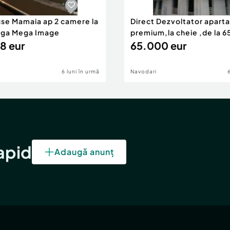
use Mamaia ap 2 camere la
Direct Dezvoltator apar
nga Mega Image
premium,la cheie ,de la 
8 eur
eur
65.000 eur
6 luni în urmă
Navodari
rapid
Adaugă anunț