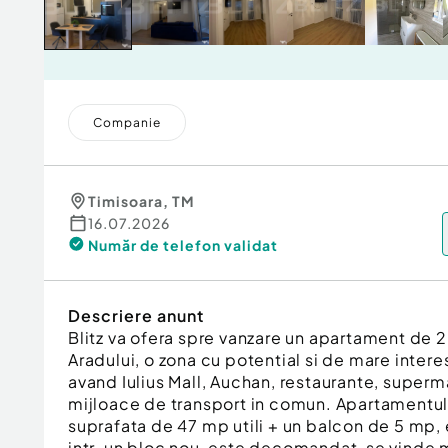
Companie
Timisoara
,
TM
16.07.2026
Număr de telefon
validat
Descriere anunt
Blitz va ofera spre vanzare un apartament de 2
Aradului, o zona cu potential si de mare intere
avand Iulius Mall, Auchan, restaurante, superm
mijloace de transport in comun. Apartamentul
suprafata de 47 mp utili + un balcon de 5 mp, e
intr-un bloc nou, este decomandat ,se vinde mo