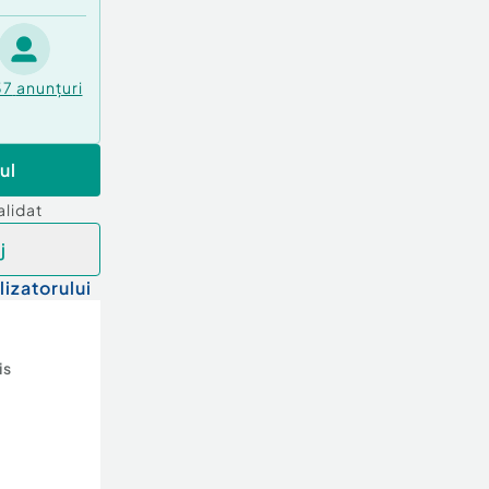
37
anunțuri
ul
alidat
j
lizatorului
is