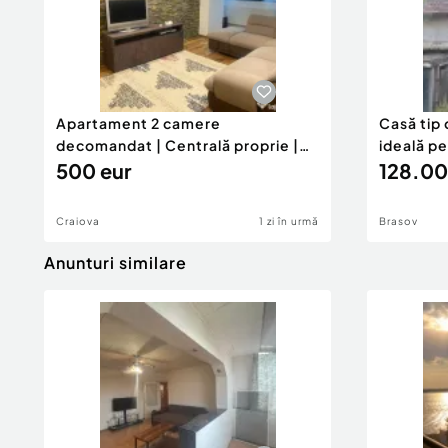
Apartament 2 camere
Casă tip 
decomandat | Centrală proprie |
ideală p
60 mp |
500 eur
128.00
Craiova
1 zi în urmă
Brasov
Anunturi similare