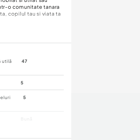
Intr-o comunitate tanara
a, copilul tau si viata ta
 utilă
47
5
eluri
5
Bună