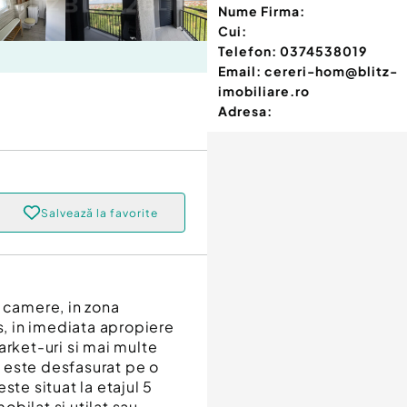
Nume Firma:
Cui:
Telefon:
0374538019
Email:
cereri-hom@blitz-
imobiliare.ro
Adresa:
Salvează la favorite
 camere, in zona
s, in imediata apropiere
arket-uri si mai multe
 este desfasurat pe o
ste situat la etajul 5
bilat si utilat sau