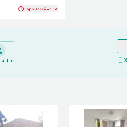
Raportează anunț
nunțuri