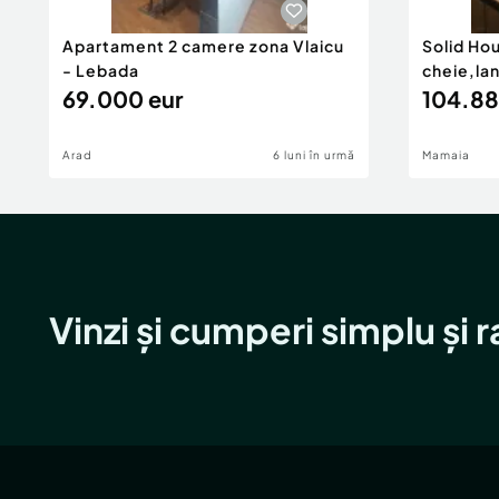
Apartament 2 camere zona Vlaicu
Solid Ho
- Lebada
cheie,la
69.000 eur
104.88
Arad
6 luni în urmă
Mamaia
Vinzi și cumperi simplu și 