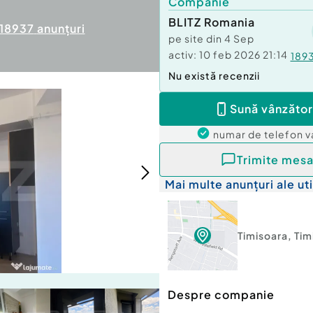
Companie
BLITZ Romania
18937
anunțuri
pe site din
4 Sep
activ:
10 feb 2026 21:14
189
Nu există recenzii
Sună vânzător
numar de telefon
v
Trimite mesa
Mai multe anunțuri ale uti
Timisoara
,
Tim
Despre companie