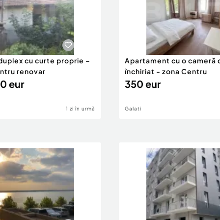
duplex cu curte proprie –
Apartament cu o cameră 
entru renovar
închiriat - zona Centru
0 eur
350 eur
1 zi în urmă
Galati