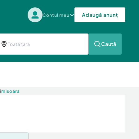
Adaugă anunț
Contul meu
Caută
Timisoara