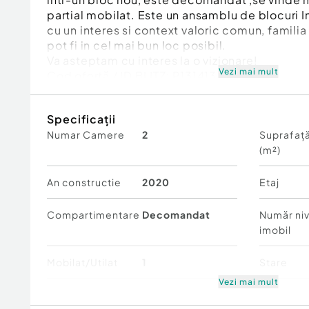
partial mobilat. Este un ansamblu de blocuri 
cu un interes si context valoric comun, familia t
pot fi in cel mai bun loc posibil.
Va asteptam cu interes la o vizionare!
Vezi mai mult
Cod ofertă / ID BLITZ: P131413
Id intern: P131413
Specificații
Confort:
1
Numar Camere
2
Suprafață
Tip imobil:
Bloc de apartamente
(m²)
Număr Băi:
1
Nr. locuri parcare:
1
An constructie
2020
Etaj
Compartimentare
Decomandat
Număr niv
imobil
Mobilat/Utilat
1
Stare
Vezi mai mult
Comfort
1