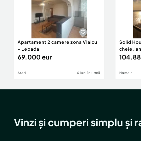
Apartament 2 camere zona Vlaicu
Solid Ho
- Lebada
cheie,la
69.000 eur
104.88
Arad
6 luni în urmă
Mamaia
Vinzi și cumperi simplu și 