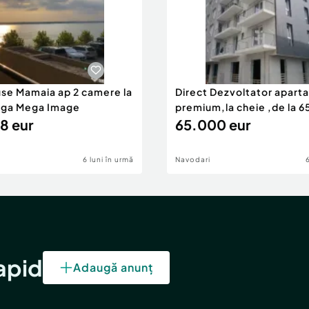
use Mamaia ap 2 camere la
Direct Dezvoltator apar
nga Mega Image
premium,la cheie ,de la 
8 eur
eur
65.000 eur
6 luni în urmă
Navodari
rapid
Adaugă anunț