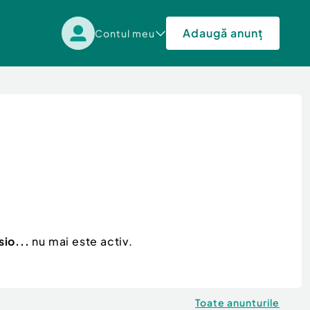
Adaugă anunț
Contul meu
io...
nu mai este activ.
Toate anunturile