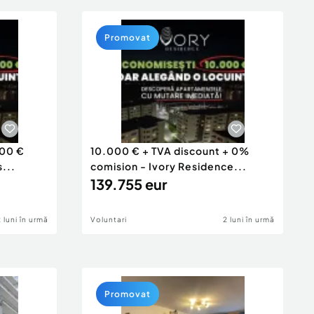
Promovat
00 €
10.000 € + TVA discount + 0%
...
comision - Ivory Residence...
139.755 eur
2 luni în urmă
Voluntari
2 luni în urmă
Promovat