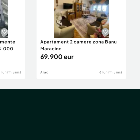
tamente
Apartament 2 camere zona Banu
65.000
Maracine
69.900 eur
6 luni în urmă
Arad
6 luni în urmă