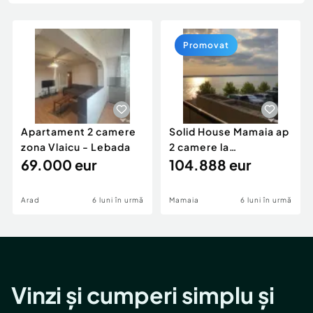
Locuri de munca
Utilaje agricole si industriale
Servicii
Piese auto si accesorii
Animale de companie
Promovat
Dacia Duster
Afaceri și echipamente profesionale
Inchiriere Bunuri si Vehicule
Apartament 2 camere
Solid House Mamaia ap
zona Vlaicu - Lebada
2 camere la
69.000 eur
cheie,langa Mega
104.888 eur
Image
Arad
6 luni în urmă
Mamaia
6 luni în urmă
Vinzi și cumperi simplu și