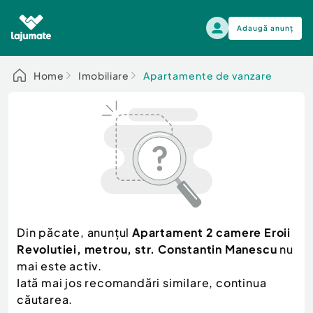
Adaugă anunț
Alege categoria
Home
Imobiliare
Apartamente de vanzare
Auto, moto si ambarcatiuni
Toate Anunturile
Auto, moto si ambarcatiuni
Imobiliare
Autoturisme
Electronice si electrocasnice
Anvelope si Jante
Casa si gradina
Alege dupa sezon
Piese auto
Scutere - ATV - UTV
Din păcate, anunțul
Apartament 2 camere Eroii
Mama si copilul
Autoutilitare
Revolutiei, metrou, str. Constantin Manescu
nu
Moda si frumusete
Ambarcatiuni
mai este activ.
Sport, timp liber, arta
Iată mai jos recomandări similare, continua
Camioane - Rulote - Remorci
Agro si Industrie
căutarea.
Motociclete