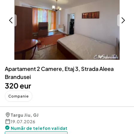
Locuri de munca
Utilaje agricole si industriale
Servicii
Piese auto si accesorii
Animale de companie
Dacia Duster
Afaceri și echipamente profesionale
Inchiriere Bunuri si Vehicule
Apartament 2 Camere, Etaj 3, Strada Aleea
Brandusei
320 eur
Companie
Targu Jiu
,
GJ
19.07.2026
Număr de telefon
validat