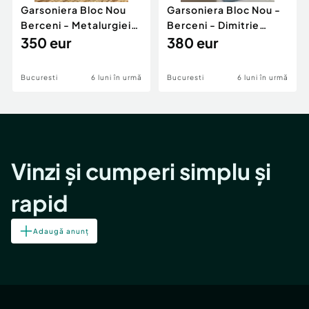
Garsoniera Bloc Nou
Garsoniera Bloc Nou -
Berceni - Metalurgiei
Berceni - Dimitrie
Park - Postalionul
350 eur
Leonida
380 eur
Bucuresti
6 luni în urmă
Bucuresti
6 luni în urmă
Vinzi și cumperi simplu și
rapid
Adaugă anunț