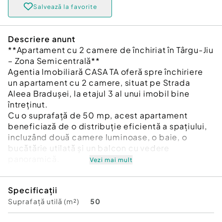
Salvează la favorite
Descriere anunt
**Apartament cu 2 camere de închiriat în Târgu-Jiu
– Zona Semicentrală**
Agentia Imobiliară CASA TA oferă spre închiriere
un apartament cu 2 camere, situat pe Strada
Aleea Bradușei, la etajul 3 al unui imobil bine
întreținut.
Cu o suprafață de 50 mp, acest apartament
beneficiază de o distribuție eficientă a spațiului,
incluzând două camere luminoase, o baie, o
bucătărie utilată și un balcon cu vedere
panoramică.
Vezi mai mult
Apartamentul este complet mobilat și utilat,
incluzând frigider, aragaz, mașină de spălat și
Specificații
televizor, având centrală termică pentru un
Suprafață utilă (m²)
50
confort termic optim.
Finisajele sunt de calitate, cu gresie, faianță și