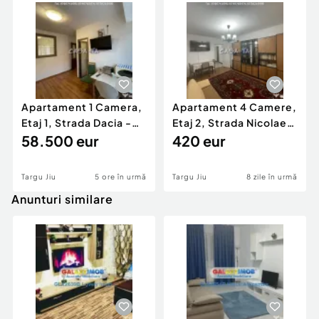
Apartament 1 Camera,
Apartament 4 Camere,
Etaj 1, Strada Dacia -
Etaj 2, Strada Nicolae
Zona Mall, Targu
58.500 eur
Balcescu- Zona C
420 eur
Targu Jiu
5 ore în urmă
Targu Jiu
8 zile în urmă
Anunturi similare