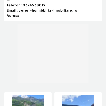
Telefon:
0374538019
Email:
cereri-hom@blitz-imobiliare.ro
Adresa: