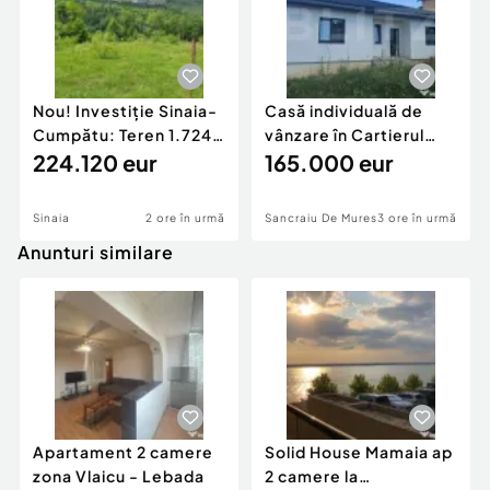
Nou! Investiție Sinaia-
Casă individuală de
Cumpătu: Teren 1.724
vânzare în Cartierul
mp cu Proiect
224.120 eur
Răsăritului,
165.000 eur
Sinaia
2 ore în urmă
Sancraiu De Mures
3 ore în urmă
Anunturi similare
Apartament 2 camere
Solid House Mamaia ap
zona Vlaicu - Lebada
2 camere la