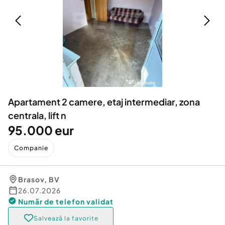
Locuri de munca
Utilaje agricole si industriale
Servicii
Piese auto si accesorii
Animale de companie
Dacia Duster
Afaceri și echipamente profesionale
Inchiriere Bunuri si Vehicule
Apartament 2 camere, etaj intermediar, zona
centrala, lift n
95.000 eur
Companie
Brasov
,
BV
26.07.2026
Număr de telefon
validat
Salvează la favorite