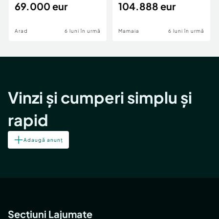
69.000 eur
cheie,langa Mega
104.888 eur
Image
Arad
6 luni în urmă
Mamaia
6 luni în urmă
Vinzi și cumperi simplu și
rapid
Adaugă anunț
Secțiuni Lajumate