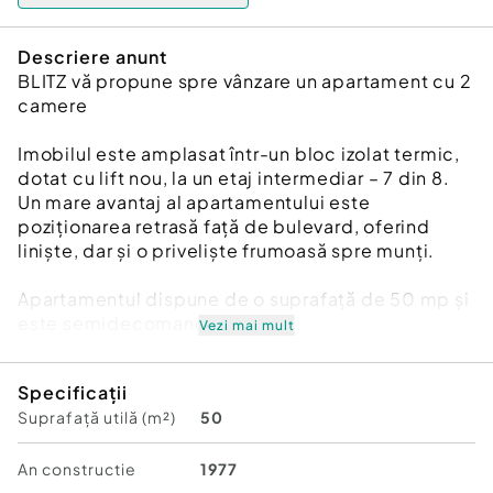
Descriere anunt
BLITZ vă propune spre vânzare un apartament cu 2
camere
Imobilul este amplasat într-un bloc izolat termic,
dotat cu lift nou, la un etaj intermediar – 7 din 8.
Un mare avantaj al apartamentului este
poziționarea retrasă față de bulevard, oferind
liniște, dar și o priveliște frumoasă spre munți.
Apartamentul dispune de o suprafață de 50 mp și
este semidecomandat:
Vezi mai mult
hol de intrare, cămară, bucătărie, sufragerie, hol
secundar, baie, dressing/debara, dormitor și
Specificații
balcon.
Suprafață utilă (m²)
50
Locuința este dotată cu geamuri termopan, însă
necesită renovare, oferind astfel posibilitatea
An constructie
1977
amenajării după propriul gust.