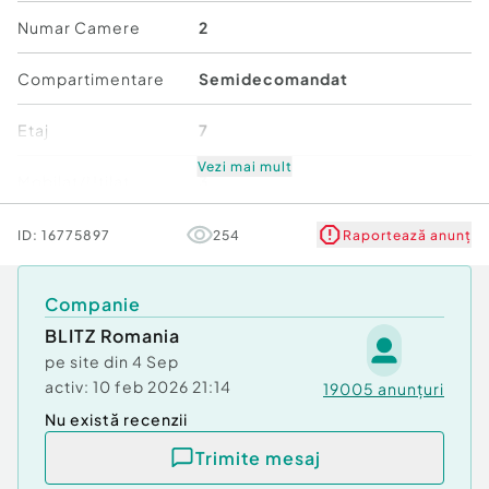
Numar Camere
2
Se vinde nemobilat
Compartimentare
Semidecomandat
În ceea ce privește încălzirea, apartamentul
beneficiază de separație la gaz cu contor
Etaj
7
individual si există posibilitatea montării unei
centrale proprii, datorită separației existente.
Vezi mai mult
Mobilat/Utilat
3
Cod ofertă / ID BLITZ: P167338
Id intern: P167338
Număr niveluri imobil
8
ID:
16775897
254
Raportează anunț
Confort:
1
Stare
Bună
Tip imobil:
Bloc de apartamente
Companie
Număr Băi:
1
Nr. locuri parcare:
BLITZ Romania
1
Comfort
1
pe site din
4 Sep
activ:
10 feb 2026 21:14
19005
anunțuri
Nu există recenzii
Trimite mesaj