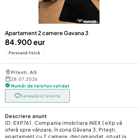
Locuri de munca
Utilaje agricole si industriale
Servicii
Piese auto si accesorii
Animale de companie
Dacia Duster
Afaceri și echipamente profesionale
Apartament 2 camere Gavana 3
Inchiriere Bunuri si Vehicule
84.900 eur
Persoană fizică
Pitesti
,
AG
28.07.2026
Număr de telefon
validat
Salvează la favorite
Descriere anunt
ID: EXP761. Compania imobiliara iNEX | eXp vă
oferă spre vânzare, în zona Găvana 3, Pitești,
apartament cu 2 camere, decomandat, situat la