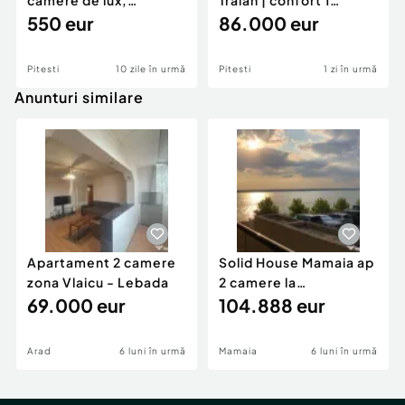
camere de lux,
Traian | confort 1
ultracentral.
550 eur
semidecomandat
86.000 eur
Pitesti
10 zile în urmă
Pitesti
1 zi în urmă
Anunturi similare
Apartament 2 camere
Solid House Mamaia ap
zona Vlaicu - Lebada
2 camere la
69.000 eur
cheie,langa Mega
104.888 eur
Image
Arad
6 luni în urmă
Mamaia
6 luni în urmă