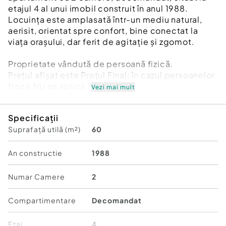
etajul 4 al unui imobil construit în anul 1988.
Locuința este amplasată într-un mediu natural,
aerisit, orientat spre confort, bine conectat la
viața orașului, dar ferit de agitație și zgomot.
Proprietate vândută de persoană fizică.
Prețul afișat este Prețul Final; în cazul persoanelor
fizice NU se aplică TVA
Vezi mai mult
Mentioneaza cand ne suni: ID: EXP761 si site-ul
Specificații
unde ati vazut anuntul.
Suprafață utilă (m²)
60
Ne puteti suna NON STOP in functie de
disponibilitate raspundem la orice ora!
-
An constructie
1988
* La achizitionarea imobilului cu credit Noua
Casa/imobiliar/ipotecar primiti asistenta GRATUIT
Numar Camere
2
la realizarea dosarului bancar.
* Nu ne asumam raspunderea pentru greselile de
Compartimentare
Decomandat
afisare sau erori ale sistemelor informatice, care
pot afecta oricare dintre informatiile furnizate.
Etaj
4