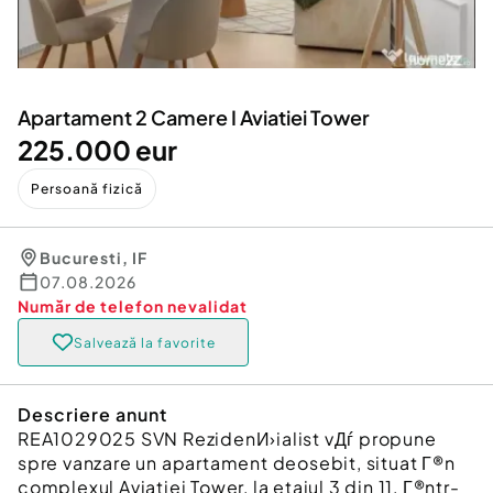
Locuri de munca
Utilaje agricole si industriale
Servicii
Piese auto si accesorii
Animale de companie
Dacia Duster
Afaceri și echipamente profesionale
Apartament 2 Camere I Aviatiei Tower
Inchiriere Bunuri si Vehicule
225.000 eur
Persoană fizică
Bucuresti
,
IF
07.08.2026
Număr de telefon
nevalidat
Salvează la favorite
Descriere anunt
REA1029025 SVN RezidenИ›ialist vДѓ propune
spre vanzare un apartament deosebit, situat Г®n
complexul Aviatiei Tower, la etajul 3 din 11, Г®ntr-