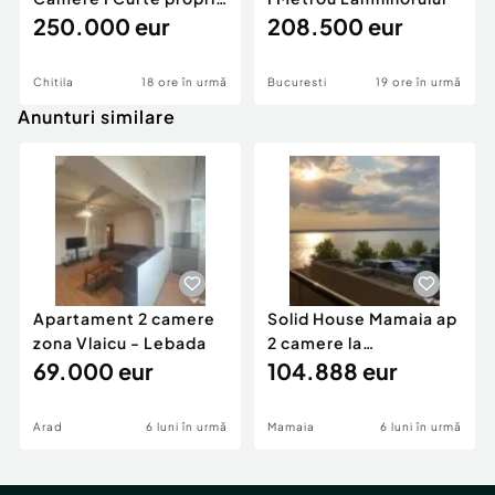
I Chitila
250.000 eur
208.500 eur
Chitila
18 ore în urmă
Bucuresti
19 ore în urmă
Anunturi similare
Apartament 2 camere
Solid House Mamaia ap
zona Vlaicu - Lebada
2 camere la
69.000 eur
cheie,langa Mega
104.888 eur
Image
Arad
6 luni în urmă
Mamaia
6 luni în urmă