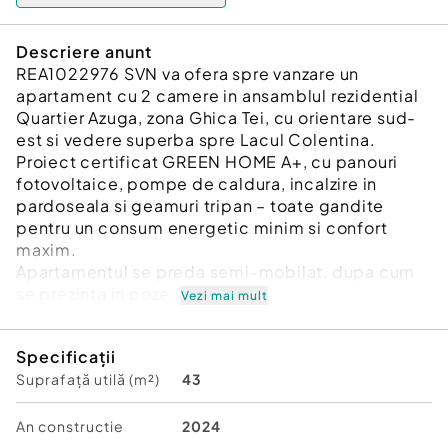
Descriere anunt
REA1022976 SVN va ofera spre vanzare un
apartament cu 2 camere in ansamblul rezidential
Quartier Azuga, zona Ghica Tei, cu orientare sud-
est si vedere superba spre Lacul Colentina.
Proiect certificat GREEN HOME A+, cu panouri
fotovoltaice, pompe de caldura, incalzire in
pardoseala si geamuri tripan – toate gandite
pentru un consum energetic minim si confort
maxim.
Apartamentul se preda semi-mobilat, dupa cum
se prezinta in poze.
Vezi mai mult
Finisaje premium: ceramica Marazzi, parchet
Specificații
Egger, obiecte sanitare Grohe. Acces monitorizat,
Suprafață utilă (m²)
43
fatada ventilata si clubhouse pentru evenimente
private.
An constructie
2024
Zona este linistita si bine conectata, cu acces