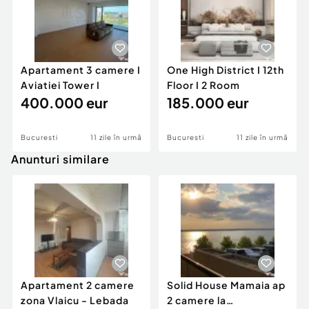
Apartament 3 camere I
One High District I 12th
Aviatiei Tower I
Floor I 2 Room
400.000 eur
185.000 eur
Bucuresti
11 zile în urmă
Bucuresti
11 zile în urmă
Anunturi similare
Apartament 2 camere
Solid House Mamaia ap
zona Vlaicu - Lebada
2 camere la