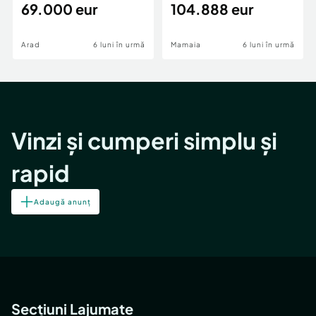
69.000 eur
cheie,langa Mega
104.888 eur
Image
Arad
6 luni în urmă
Mamaia
6 luni în urmă
Vinzi și cumperi simplu și
rapid
Adaugă anunț
Secțiuni Lajumate