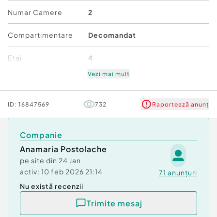
rapid la mijloace de transport, supermarketuri,
Numar Camere
2
Farmacia Tei si spatii verzi. Ideal pentru locuinta
proprie sau investitie. ...
Compartimentare
Decomandat
Confort:
1
Etaj
4
Tip imobil:
Bloc de apartamente
Număr Băi:
1
Vezi mai mult
Stare
Bună
Comision cumpărător:
3%
Posibilitate parcare: Da
Comfort
1
ID:
16847569
732
Raportează anunț
Companie
Anamaria Postolache
pe site din
24 Jan
activ:
10 feb 2026 21:14
71
anunțuri
Nu există recenzii
Trimite mesaj