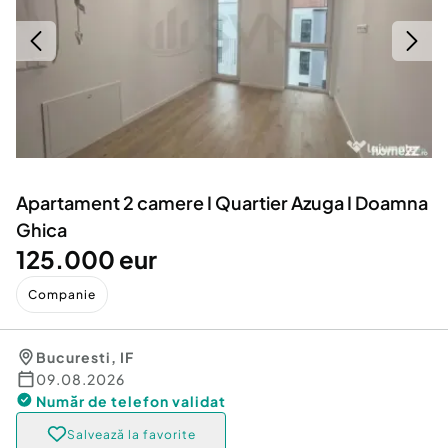
Locuri de munca
Utilaje agricole si industriale
Servicii
Piese auto si accesorii
Animale de companie
Dacia Duster
Afaceri și echipamente profesionale
Inchiriere Bunuri si Vehicule
Apartament 2 camere I Quartier Azuga I Doamna
Ghica
125.000 eur
Companie
Bucuresti
,
IF
09.08.2026
Număr de telefon
validat
Salvează la favorite