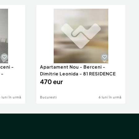
ceni -
Apartament Nou - Berceni -
 -
Dimitrie Leonida - 81 RESIDENCE
470 eur
6 luni în urmă
Bucuresti
6 luni în urmă