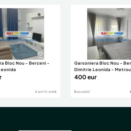
ra Bloc Nou - Berceni -
Garsoniera Bloc Nou - Ber
 Leonida
Dimitrie Leonida - Metrou
r
400 eur
6 luni în urmă
Bucuresti