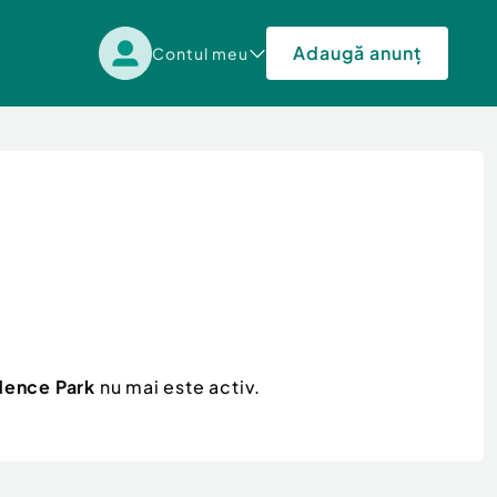
Adaugă anunț
Contul meu
dence Park
nu mai este activ.