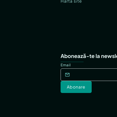
Hartă site
Abonează-te la newsl
Email
Abonare