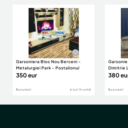
Garsoniera Bloc Nou Berceni -
Garsonie
Metalurgiei Park - Postalionul
Dimitrie
350 eur
380 eu
Bucuresti
6 luni în urmă
Bucuresti