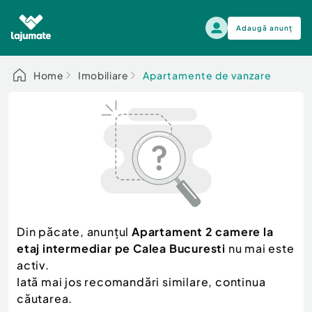
Adaugă anunț
Alege categoria
Home
Imobiliare
Apartamente de vanzare
Auto, moto si ambarcatiuni
Toate Anunturile
Auto, moto si ambarcatiuni
Imobiliare
Autoturisme
Electronice si electrocasnice
Anvelope si Jante
Casa si gradina
Alege dupa sezon
Piese auto
Scutere - ATV - UTV
Din păcate, anunțul
Apartament 2 camere la
Mama si copilul
Autoutilitare
etaj intermediar pe Calea Bucuresti
nu mai este
Moda si frumusete
Ambarcatiuni
activ.
Sport, timp liber, arta
Iată mai jos recomandări similare, continua
Camioane - Rulote - Remorci
Agro si Industrie
căutarea.
Motociclete