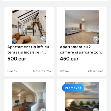
Locuri de munca
Utilaje agricole si industriale
Servicii
Piese auto si accesorii
Animale de companie
Dacia Duster
Afaceri și echipamente profesionale
Inchiriere Bunuri si Vehicule
Apartament tip loft cu
Apartament cu 2
terasa si incalzire in
camere si parcare zona
pardoseala
600 eur
Faget Garii
450 eur
Brasov
5 zile în urmă
Brasov
5 zile în urmă
Promovat