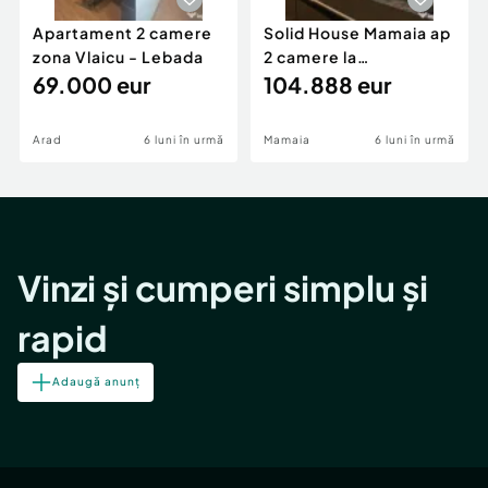
Apartament 2 camere
Solid House Mamaia ap
zona Vlaicu - Lebada
2 camere la
69.000 eur
cheie,langa Mega
104.888 eur
Image
Arad
6 luni în urmă
Mamaia
6 luni în urmă
Vinzi și cumperi simplu și
rapid
Adaugă anunț