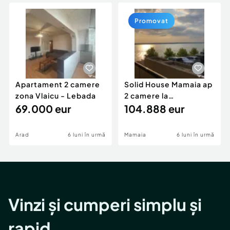
Locuri de munca
Utilaje agricole si industriale
Servicii
Piese auto si accesorii
Promovat
Animale de companie
Dacia Duster
Afaceri și echipamente profesionale
Inchiriere Bunuri si Vehicule
Apartament 2 camere
Solid House Mamaia ap
zona Vlaicu - Lebada
2 camere la
69.000 eur
cheie,langa Mega
104.888 eur
Image
Arad
6 luni în urmă
Mamaia
6 luni în urmă
Vinzi și cumperi simplu și
rapid