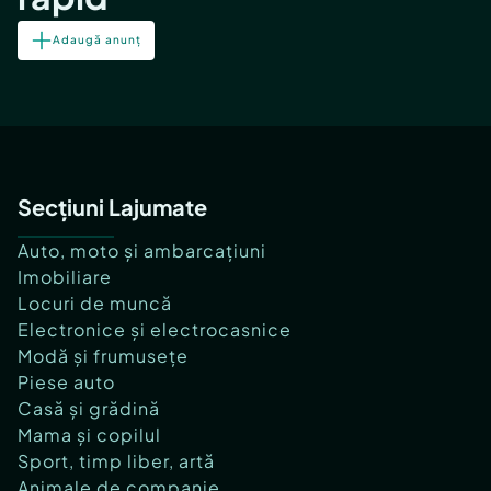
Adaugă anunț
Secțiuni Lajumate
Auto, moto și ambarcațiuni
Imobiliare
Locuri de muncă
Electronice și electrocasnice
Modă și frumusețe
Piese auto
Casă și grădină
Mama și copilul
Sport, timp liber, artă
Animale de companie