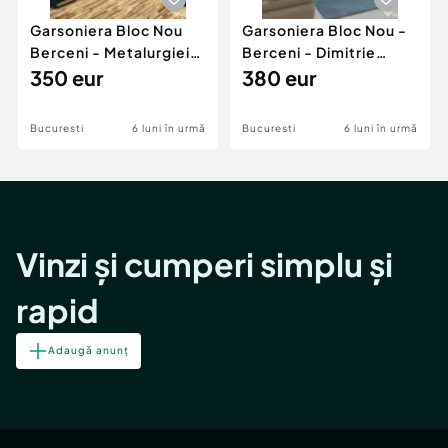
Garsoniera Bloc Nou
Garsoniera Bloc Nou -
Berceni - Metalurgiei
Berceni - Dimitrie
Park - Postalionul
350 eur
Leonida
380 eur
Bucuresti
6 luni în urmă
Bucuresti
6 luni în urmă
Vinzi și cumperi simplu și
rapid
Adaugă anunț