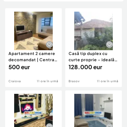
Locuri de munca
Utilaje agricole si industriale
Servicii
Piese auto si accesorii
Animale de companie
Dacia Duster
Afaceri și echipamente profesionale
Inchiriere Bunuri si Vehicule
Apartament 2 camere
Casă tip duplex cu
decomandat | Centrală
curte proprie – ideală
proprie | 60 mp |
500 eur
pentru renovar
128.000 eur
Craiova
11 ore în urmă
Brasov
11 ore în urmă