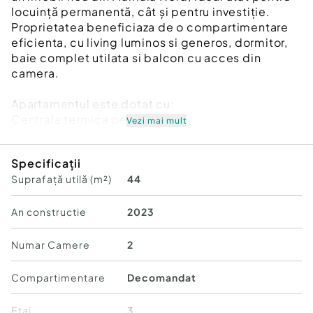
locuință permanentă, cât și pentru investiție.
Proprietatea beneficiaza de o compartimentare
eficienta, cu living luminos si generos, dormitor,
baie complet utilata si balcon cu acces din
camera.
Apartamentul este dotat cu:
Centrala termica pe gaz
Vezi mai mult
Calorifere
Aer conditionat
Specificații
Suprafață utilă (m²)
44
Pentru mai multe detalii sau vizionari, contactati-
ma la numarul afisat.
Id intern: P280090
An constructie
2023
Confort:
1
Numar Camere
2
Tip imobil:
Bloc de apartamente
Număr Băi:
1
Compartimentare
Decomandat
Comision cumpărător:
2%
Etaj
3