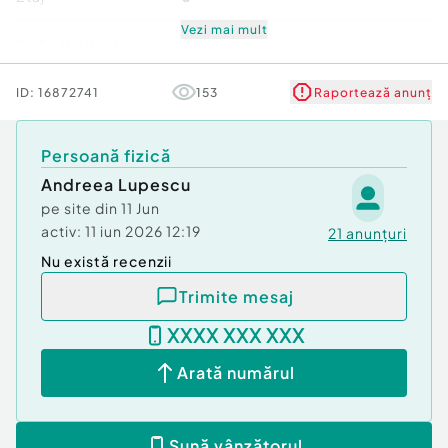
Vezi mai mult
Mobilat/Utilat
3
Număr niveluri imobil
6
ID:
16872741
153
Raportează anunț
Stare
Bună
Persoană fizică
Andreea Lupescu
Comfort
1
pe site din
11 Jun
activ:
11 iun 2026 12:19
21
anunțuri
Nu există recenzii
Trimite mesaj
XXXX XXX XXX
Arată numărul
Sună vânzătorul