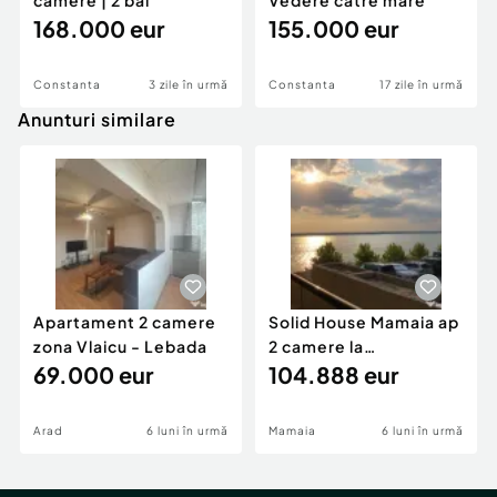
camere | 2 bai
Vedere catre mare
168.000 eur
155.000 eur
Constanta
3 zile în urmă
Constanta
17 zile în urmă
Anunturi similare
Apartament 2 camere
Solid House Mamaia ap
zona Vlaicu - Lebada
2 camere la
69.000 eur
cheie,langa Mega
104.888 eur
Image
Arad
6 luni în urmă
Mamaia
6 luni în urmă