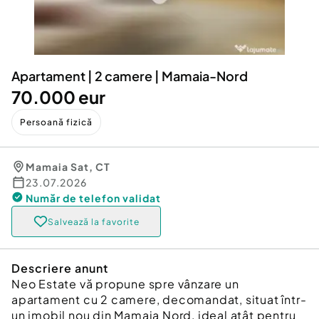
Locuri de munca
Utilaje agricole si industriale
Servicii
Piese auto si accesorii
Animale de companie
Dacia Duster
Afaceri și echipamente profesionale
Apartament | 2 camere | Mamaia-Nord
Inchiriere Bunuri si Vehicule
70.000 eur
Persoană fizică
Mamaia Sat
,
CT
23.07.2026
Număr de telefon
validat
Salvează la favorite
Descriere anunt
Neo Estate vă propune spre vânzare un
apartament cu 2 camere, decomandat, situat într-
un imobil nou din Mamaia Nord, ideal atât pentru