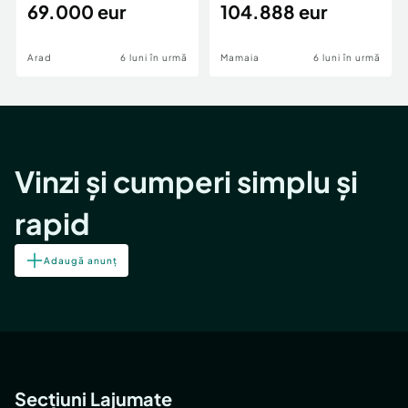
69.000 eur
cheie,langa Mega
104.888 eur
Image
Arad
6 luni în urmă
Mamaia
6 luni în urmă
Vinzi și cumperi simplu și
rapid
Adaugă anunț
Secțiuni Lajumate