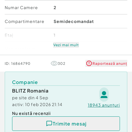
Numar Camere
2
Confort:
3
Tip imobil:
Bloc de apartamente
Compartimentare
Semidecomandat
Număr Băi:
1
Etaj
1
Vezi mai mult
Mobilat/Utilat
1
Număr niveluri imobil
5
ID:
16864790
302
Raportează anunț
Stare
Bună
Companie
BLITZ Romania
Comfort
3
pe site din
4 Sep
activ:
10 feb 2026 21:14
18943
anunțuri
Nu există recenzii
Trimite mesaj