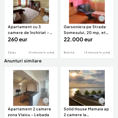
Apartament cu 3
Garsoniera pe Strada
camere de închiriat –
Somesului, 20 mp, etaj
ideal pentru famili
260 eur
3
22.000 eur
Zalau
14 minute în urmă
Bistrita
14 minute în urmă
Anunturi similare
Apartament 2 camere
Solid House Mamaia ap
zona Vlaicu - Lebada
2 camere la