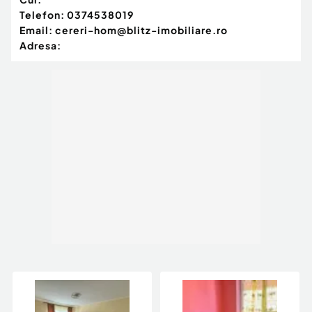
Telefon:
0374538019
Email:
cereri-hom@blitz-imobiliare.ro
Adresa: