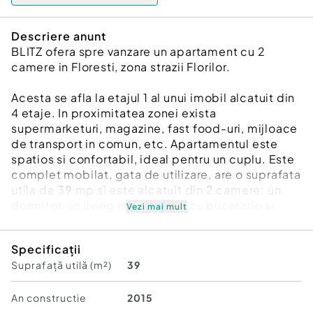
Descriere anunt
BLITZ ofera spre vanzare un apartament cu 2
camere in Floresti, zona strazii Florilor.
Acesta se afla la etajul 1 al unui imobil alcatuit din
4 etaje. In proximitatea zonei exista
supermarketuri, magazine, fast food-uri, mijloace
de transport in comun, etc. Apartamentul este
spatios si confortabil, ideal pentru un cuplu. Este
complet mobilat, gata de utilizare, are o suprafata
utila de 39 mp si este alcatuit din 2 camere: un
dormitor, un living open space cu bucatarie si
Vezi mai mult
baie. Dispune de finisaje intretinute, geamuri
termopan, centrala termica proprie si o expunere
Specificații
sudica.
Suprafață utilă (m²)
39
Te astept la vizionare! Disponibil imediat!
Cod ofertă / ID BLITZ: P174141
An constructie
2015
Id intern: P174141