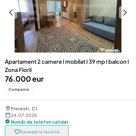
Locuri de munca
Utilaje agricole si industriale
Servicii
Piese auto si accesorii
Animale de companie
Dacia Duster
Afaceri și echipamente profesionale
Inchiriere Bunuri si Vehicule
Apartament 2 camere I mobilat I 39 mp I balcon I
Zona Floril
76.000 eur
Companie
Floresti
,
CJ
24.07.2026
Număr de telefon
validat
Salvează la favorite