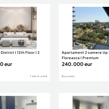
istrict I 12th Floor I 2
Apartament 2 camere Up S
Floreasca I Premium
0 eur
240.000 eur
7 zile în urmă
Bucuresti