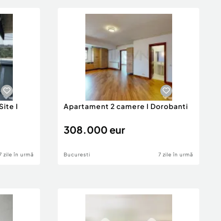
ite I
Apartament 2 camere I Dorobanti
308.000 eur
7 zile în urmă
Bucuresti
7 zile în urmă