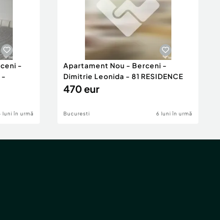
ceni -
Apartament Nou - Berceni -
 -
Dimitrie Leonida - 81 RESIDENCE
470 eur
6 luni în urmă
Bucuresti
6 luni în urmă