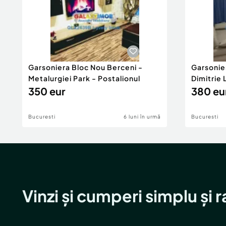
Garsoniera Bloc Nou Berceni -
Garsonie
Metalurgiei Park - Postalionul
Dimitrie
350 eur
380 eu
Bucuresti
6 luni în urmă
Bucuresti
Vinzi și cumperi simplu și 