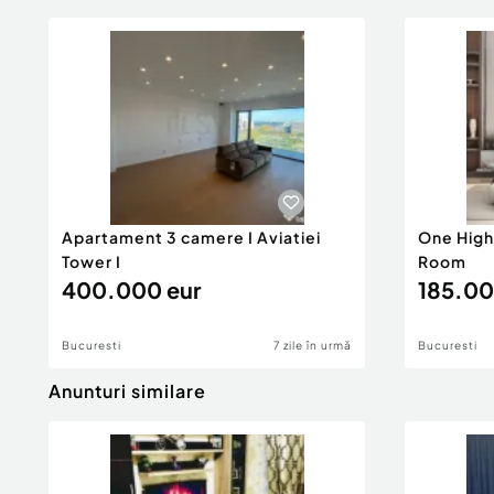
Apartament 3 camere I Aviatiei
One High D
Tower I
Room
400.000 eur
185.00
Bucuresti
7 zile în urmă
Bucuresti
Anunturi similare