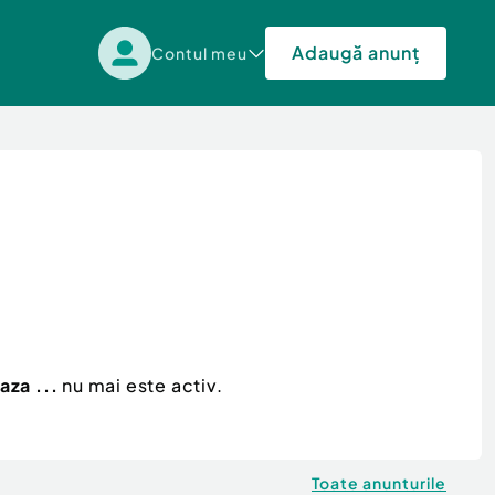
Adaugă anunț
Contul meu
za ...
nu mai este activ.
Toate anunturile