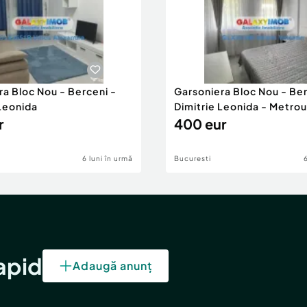
ra Bloc Nou - Berceni -
Garsoniera Bloc Nou - Ber
 Leonida
Dimitrie Leonida - Metrou
r
400 eur
6 luni în urmă
Bucuresti
rapid
Adaugă anunț