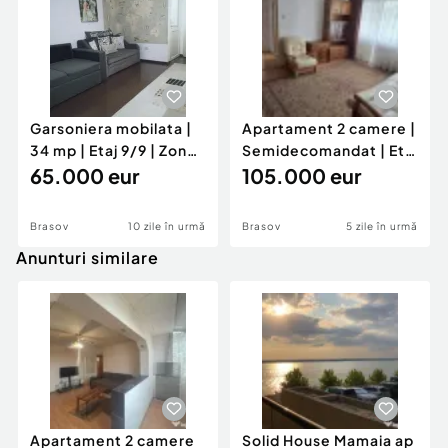
Garsoniera mobilata |
Apartament 2 camere |
34 mp | Etaj 9/9 | Zona
Semidecomandat | Etaj
Astra
65.000 eur
1/4 | Centrul Civic
105.000 eur
Brasov
10 zile în urmă
Brasov
5 zile în urmă
Anunturi similare
Apartament 2 camere
Solid House Mamaia ap