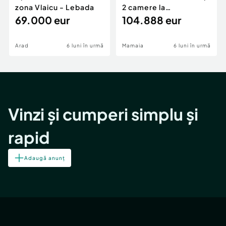
zona Vlaicu - Lebada
2 camere la
69.000 eur
cheie,langa Mega
104.888 eur
Image
Arad
6 luni în urmă
Mamaia
6 luni în urmă
Vinzi și cumperi simplu și
rapid
Adaugă anunț