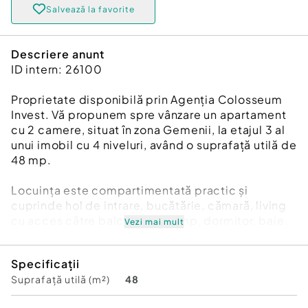
Salvează la favorite
Descriere anunt
ID intern: 26100
Proprietate disponibilă prin Agenția Colosseum
Invest. Vă propunem spre vânzare un apartament
cu 2 camere, situat în zona Gemenii, la etajul 3 al
unui imobil cu 4 niveluri, având o suprafață utilă de
48 mp.
Locuința este compartimentată practic și
cuprinde hol de intrare, bucătărie, cămară, living
cu acces către balconul de 5 mp, dormitor, baie,
Vezi mai mult
debara și un al doilea hol. Apartamentul
beneficiază de centrală termică proprie, ferestre
Specificații
termopan și izolație exterioară, oferind un confort
Suprafață utilă (m²)
48
sporit pe tot parcursul anului. Se vinde complet
mobilat și utilat, fiind pregătit pentru mutare