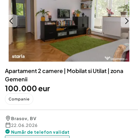
Locuri de munca
Utilaje agricole si industriale
Servicii
Piese auto si accesorii
Animale de companie
Dacia Duster
Afaceri și echipamente profesionale
Inchiriere Bunuri si Vehicule
Apartament 2 camere | Mobilat si Utilat | zona
Gemenii
100.000 eur
Companie
Brasov
,
BV
22.06.2026
Număr de telefon
validat