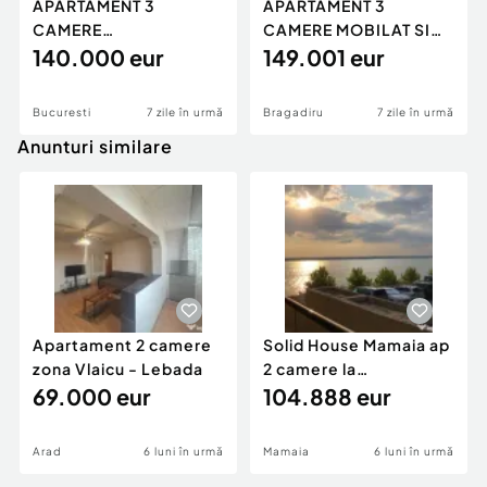
APARTAMENT 3
APARTAMENT 3
CAMERE
CAMERE MOBILAT SI
SEMIDECOMANDAT
140.000 eur
UTILAT
149.001 eur
MOBILAT
Bucuresti
7 zile în urmă
Bragadiru
7 zile în urmă
Anunturi similare
Apartament 2 camere
Solid House Mamaia ap
zona Vlaicu - Lebada
2 camere la
69.000 eur
cheie,langa Mega
104.888 eur
Image
Arad
6 luni în urmă
Mamaia
6 luni în urmă