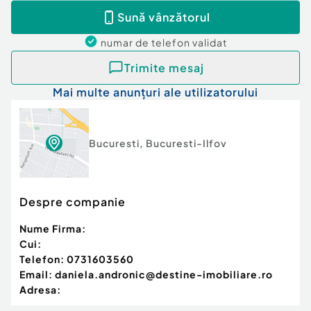
Sună vânzătorul
numar de telefon
validat
Trimite mesaj
Mai multe anunțuri ale utilizatorului
Bucuresti
,
Bucuresti-Ilfov
Despre companie
Nume Firma:
Cui:
Telefon:
0731603560
Email:
daniela.andronic@destine-imobiliare.ro
Adresa: