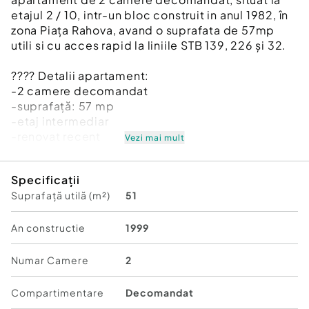
etajul 2 / 10, intr-un bloc construit in anul 1982, în
zona Piața Rahova, avand o suprafata de 57mp
utili si cu acces rapid la liniile STB 139, 226 și 32.
???? Detalii apartament:
-2 camere decomandat
-suprafață: 57 mp
-etaj intermediar
-renovat recent
Vezi mai mult
✔️ Dotări:
Specificații
Suprafață utilă (m²)
51
-aer condiționat
-ușă metalică
-gresie și faianță
An constructie
1999
-uși interioare din lemn
-apometre
Numar Camere
2
???? Preț: 115.000 Euro negociabil
Compartimentare
Decomandat