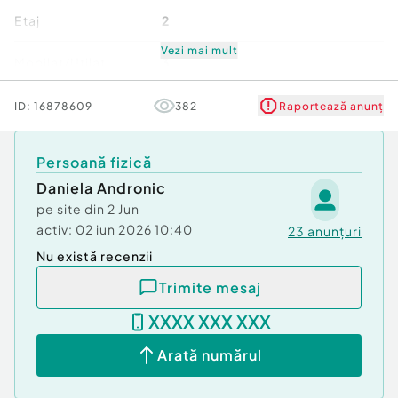
???? Pentru detalii suplimentare ne puteți
Etaj
2
contacta la:
Daniela Andronic – 0723 025 818
Vezi mai mult
Mobilat/Utilat
3
Iorga Geta – 0722 960 712
Id intern: P5775
Număr niveluri imobil
8
ID:
16878609
382
Raportează anunț
Confort:
1
Stare
Bună
Tip imobil:
Bloc de apartamente
Persoană fizică
Număr Băi:
1
Comision cumpărător:
Daniela Andronic
0%
Comfort
1
pe site din
2 Jun
activ:
02 iun 2026 10:40
23
anunțuri
Nu există recenzii
Trimite mesaj
XXXX XXX XXX
Arată numărul