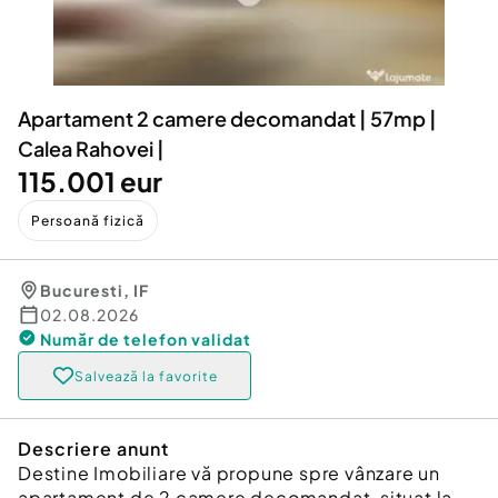
Locuri de munca
Utilaje agricole si industriale
Servicii
Piese auto si accesorii
Animale de companie
Dacia Duster
Afaceri și echipamente profesionale
Apartament 2 camere decomandat | 57mp |
Inchiriere Bunuri si Vehicule
Calea Rahovei |
115.001 eur
Persoană fizică
Bucuresti
,
IF
02.08.2026
Număr de telefon
validat
Salvează la favorite
Descriere anunt
Destine Imobiliare vă propune spre vânzare un
apartament de 2 camere decomandat, situat la