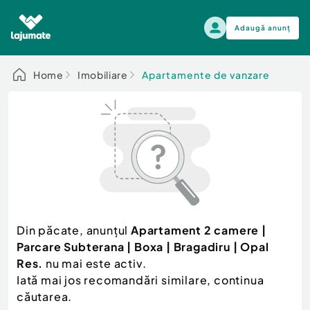
Adaugă anunț
Alege categoria
Home
Imobiliare
Apartamente de vanzare
Auto, moto si ambarcatiuni
Toate Anunturile
Auto, moto si ambarcatiuni
Imobiliare
Autoturisme
Electronice si electrocasnice
Anvelope si Jante
Casa si gradina
Alege dupa sezon
Piese auto
Scutere - ATV - UTV
Din păcate, anunțul
Apartament 2 camere |
Mama si copilul
Autoutilitare
Parcare Subterana | Boxa | Bragadiru | Opal
Moda si frumusete
Ambarcatiuni
Res.
nu mai este activ.
Sport, timp liber, arta
Iată mai jos recomandări similare, continua
Camioane - Rulote - Remorci
Agro si Industrie
căutarea.
Motociclete