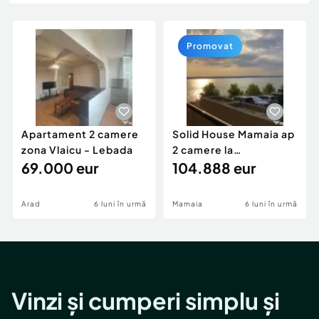
Locuri de munca
Utilaje agricole si industriale
Servicii
Piese auto si accesorii
Animale de companie
Promovat
Dacia Duster
Afaceri și echipamente profesionale
Inchiriere Bunuri si Vehicule
Apartament 2 camere
Solid House Mamaia ap
zona Vlaicu - Lebada
2 camere la
69.000 eur
cheie,langa Mega
104.888 eur
Image
Arad
6 luni în urmă
Mamaia
6 luni în urmă
Vinzi și cumperi simplu și