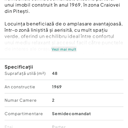
unui imobil construit în anul 1969, în zona Craiovei
din Pitești.
Locuința beneficiază de o amplasare avantajoasă,
într-o zonă liniștită și aerisită, cu mult spațiu
verde, oferind un echilibru ideal între confortul
unui mediu relaxant și accesul facil către punctele
de interes ale orașului.
Vezi mai mult
Apartamentul dispune de centrală termică
proprie, montată în urmă cu aproximativ un an, aer
Specificații
condiționat nou, precum și calorifere recent
Suprafață utilă (m²)
48
înlocuite, asigurând un confort termic sporit. De
asemenea, beneficiază de balcon închis cu
tâmplărie PVC și geam termopan.
An constructie
1969
Imobilul necesită renovare, oferind astfel viitorului
Numar Camere
2
proprietar posibilitatea de a-l amenaja și
personaliza după propriul gust și necesități.
Compartimentare
Semidecomandat
Mentioneaza cand ne suni: ID: EXP2522 si site-ul
Etaj
Parter