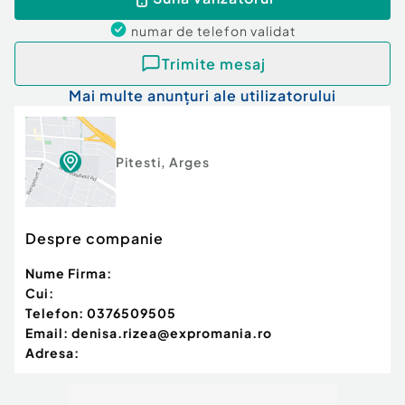
Confort:
1
numar de telefon
validat
Tip imobil:
Bloc de apartamente
Număr Băi:
1
Trimite mesaj
Comision cumpărător:
1%
Mai multe anunțuri ale utilizatorului
Pitesti
,
Arges
Despre companie
Nume Firma:
Cui:
Telefon:
0376509505
Email:
denisa.rizea@expromania.ro
Adresa: