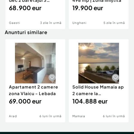
dec 2 băi etajul 3
498 mp | Zonă liniștită
central Gaesti
68.900 eur
19.900 eur
Gaesti
3 zile în urmă
Ungheni
5 zile în urmă
Anunturi similare
Apartament 2 camere
Solid House Mamaia ap
zona Vlaicu - Lebada
2 camere la
69.000 eur
cheie,langa Mega
104.888 eur
Image
Arad
6 luni în urmă
Mamaia
6 luni în urmă