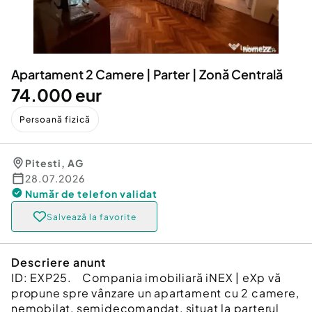
Locuri de munca
Utilaje agricole si industriale
Servicii
Piese auto si accesorii
Animale de companie
Dacia Duster
Afaceri și echipamente profesionale
Apartament 2 Camere | Parter | Zonă Centrală
Inchiriere Bunuri si Vehicule
74.000 eur
Persoană fizică
Pitesti
,
AG
28.07.2026
Număr de telefon
validat
Salvează la favorite
Descriere anunt
ID: EXP25. Compania imobiliară iNEX | eXp vă
propune spre vânzare un apartament cu 2 camere,
nemobilat, semidecomandat, situat la parterul