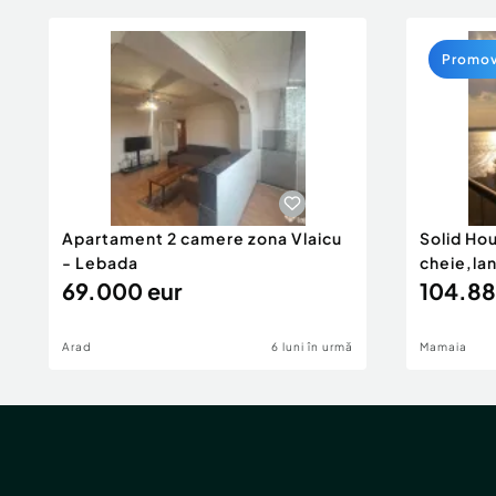
Promo
Apartament 2 camere zona Vlaicu
Solid Ho
- Lebada
cheie,la
69.000 eur
104.88
Arad
6 luni în urmă
Mamaia