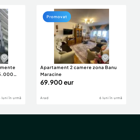
Promovat
tamente
Apartament 2 camere zona Banu
65.000
Maracine
69.900 eur
6 luni în urmă
Arad
6 luni în urmă