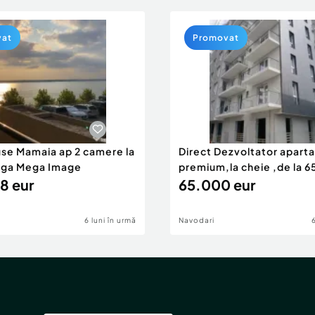
vat
Promovat
use Mamaia ap 2 camere la
Direct Dezvoltator apar
nga Mega Image
premium,la cheie ,de la 
8 eur
eur
65.000 eur
6 luni în urmă
Navodari