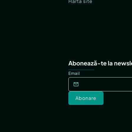
Hartă site
Abonează-te la newsl
Email
Abonare