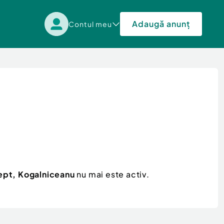
Adaugă anunț
Contul meu
ept, Kogalniceanu
nu mai este activ.