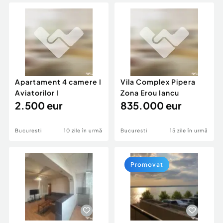
Locuri de munca
Utilaje agricole si industriale
Servicii
Piese auto si accesorii
Animale de companie
Dacia Duster
Afaceri și echipamente profesionale
Inchiriere Bunuri si Vehicule
Apartament 4 camere I
Vila Complex Pipera
Aviatorilor I
Zona Erou Iancu
2.500 eur
835.000 eur
Bucuresti
10 zile în urmă
Bucuresti
15 zile în urmă
Promovat