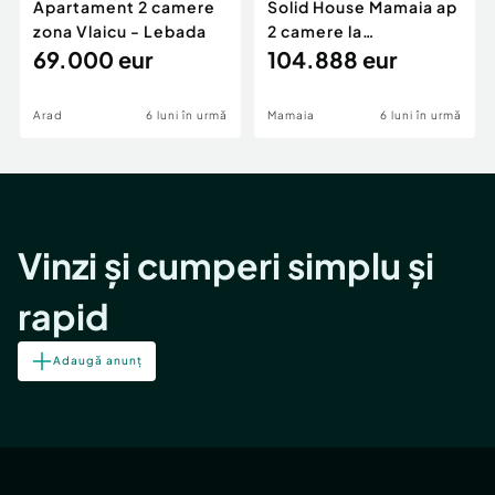
Apartament 2 camere
Solid House Mamaia ap
zona Vlaicu - Lebada
2 camere la
69.000 eur
cheie,langa Mega
104.888 eur
Image
Arad
6 luni în urmă
Mamaia
6 luni în urmă
Vinzi și cumperi simplu și
rapid
Adaugă anunț