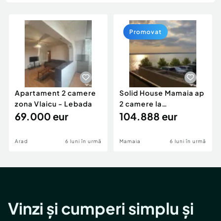
Locuri de munca
Utilaje agricole si industriale
Servicii
Piese auto si accesorii
Animale de companie
Promovat
Dacia Duster
Afaceri și echipamente profesionale
Inchiriere Bunuri si Vehicule
Apartament 2 camere
Solid House Mamaia ap
zona Vlaicu - Lebada
2 camere la
69.000 eur
cheie,langa Mega
104.888 eur
Image
Arad
6 luni în urmă
Mamaia
6 luni în urmă
Vinzi și cumperi simplu și