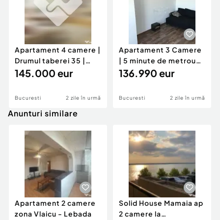
Apartament 4 camere |
Apartament 3 Camere
Drumul taberei 35 |
| 5 minute de metrou
Metrou Tudor Vladi
145.000 eur
P-ța sudului | Rem
136.990 eur
Bucuresti
2 zile în urmă
Bucuresti
2 zile în urmă
Anunturi similare
Apartament 2 camere
Solid House Mamaia ap
zona Vlaicu - Lebada
2 camere la