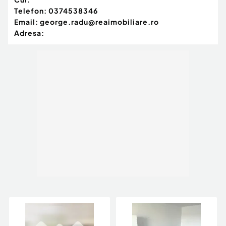
Telefon:
0374538346
Email:
george.radu@reaimobiliare.ro
Adresa: