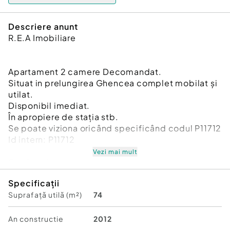
Descriere anunt
R.E.A Imobiliare
Apartament 2 camere Decomandat.
Situat in prelungirea Ghencea complet mobilat și
utilat.
Disponibil imediat.
În apropiere de stația stb.
Se poate viziona oricând specificând codul P11712
Id intern: P11712
Vezi mai mult
Confort:
1
Tip imobil:
Bloc de apartamente
Specificații
Număr Băi:
1
Suprafață utilă (m²)
74
An constructie
2012