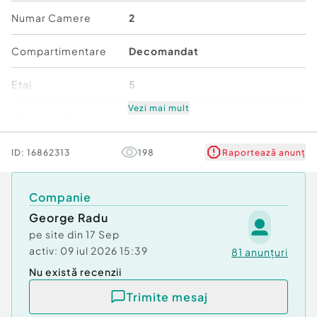
Numar Camere
2
Compartimentare
Decomandat
Etaj
5
Vezi mai mult
Mobilat/Utilat
1
Număr niveluri imobil
7
ID:
16862313
198
Raportează anunț
Stare
Bună
Companie
George Radu
Comfort
1
pe site din
17 Sep
activ:
09 iul 2026 15:39
81
anunțuri
Nu există recenzii
Trimite mesaj