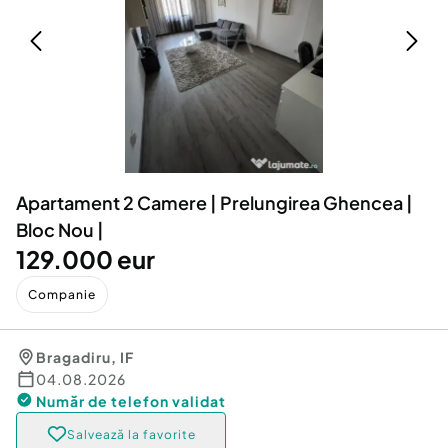
Locuri de munca
Utilaje agricole si industriale
Servicii
Piese auto si accesorii
Animale de companie
Dacia Duster
Afaceri și echipamente profesionale
Inchiriere Bunuri si Vehicule
Apartament 2 Camere | Prelungirea Ghencea |
Bloc Nou |
129.000 eur
Companie
Bragadiru
,
IF
04.08.2026
Număr de telefon
validat
Salvează la favorite