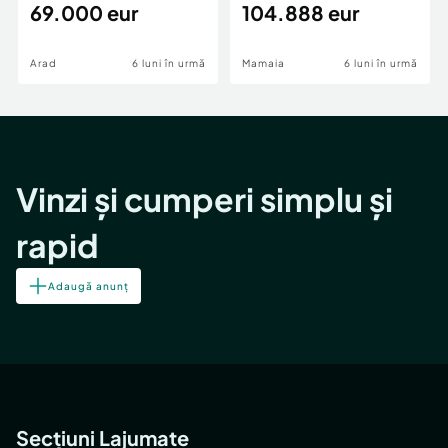
69.000 eur
cheie,langa Mega
104.888 eur
Image
Arad
6 luni în urmă
Mamaia
6 luni în urmă
Vinzi și cumperi simplu și
rapid
Adaugă anunț
Secțiuni Lajumate