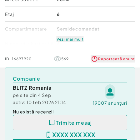
???? Localizare:
-Zona Centura – Kaufland Nou
Etaj
6
-Acces rapid către supermarketuri, transport,
zone comerciale și rute principale
Compartimentare
Semidecomandat
???? Preț & condiții:
Vezi mai mult
Număr niveluri imobil
6
-Preț chirie: 385 Euro / lună
-Garanție: 1 lună
Stare
Bună
ID:
16697920
569
Raportează anunț
-Se închiriază pe termen lung
Cod ofertă / ID BLITZ: P159772
Comfort
1
Id intern: P159772
Companie
Confort:
BLITZ Romania
1
Tip imobil:
Bloc de apartamente
pe site din
4 Sep
Număr Băi:
1
activ:
10 feb 2026 21:14
19007
anunțuri
Nr. locuri parcare:
1
Nu există recenzii
Trimite mesaj
XXXX XXX XXX