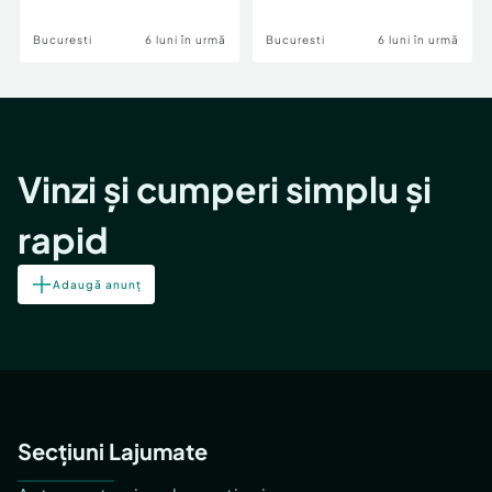
Bucuresti
6 luni în urmă
Bucuresti
6 luni în urmă
Vinzi și cumperi simplu și
rapid
Adaugă anunț
Secțiuni Lajumate