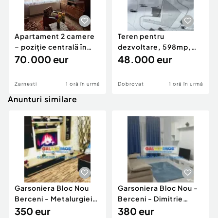
Apartament 2 camere
Teren pentru
– poziție centrală în
dezvoltare, 598mp,
Zărnești
70.000 eur
Dorobanti
48.000 eur
Zarnesti
1 oră în urmă
Dobrovat
1 oră în urmă
Anunturi similare
Garsoniera Bloc Nou
Garsoniera Bloc Nou -
Berceni - Metalurgiei
Berceni - Dimitrie
Park - Postalionul
350 eur
Leonida
380 eur