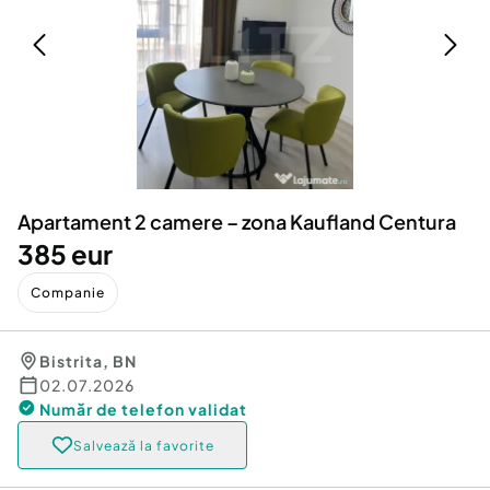
Locuri de munca
Utilaje agricole si industriale
Servicii
Piese auto si accesorii
Animale de companie
Dacia Duster
Afaceri și echipamente profesionale
Inchiriere Bunuri si Vehicule
Apartament 2 camere – zona Kaufland Centura
385 eur
Companie
Bistrita
,
BN
02.07.2026
Număr de telefon
validat
Salvează la favorite