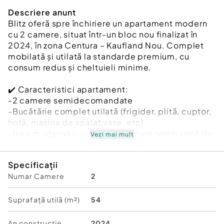
Descriere anunt
Blitz oferă spre închiriere un apartament modern
cu 2 camere, situat într-un bloc nou finalizat în
2024, în zona Centura – Kaufland Nou. Complet
mobilată și utilată la standarde premium, cu
consum redus și cheltuieli minime.
✔️ Caracteristici apartament:
-2 camere semidecomandate
-Bucătărie complet utilată (frigider, plită, cuptor,
hotă, masina de spalat vase, etc)
-Baie modernă cu obiecte sanitare noi(mașină de
Vezi mai mult
spălat haine si uscator de haine)
-Mobilier nou, neutilizat
Specificații
-Finisaje premium
Numar Camere
2
-Centrală proprie, încălzire în pardoseală
-Izolație foarte bună → cheltuieli lunare reduse
-Balcon / spațiu exterior cu panorama spre oras
Suprafață utilă (m²)
54
-Parcare disponibilă in zona
An constructie
2024