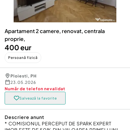
Locuri de munca
Utilaje agricole si industriale
Servicii
Piese auto si accesorii
Animale de companie
Dacia Duster
Afaceri și echipamente profesionale
Apartament 2 camere, renovat, centrala
Inchiriere Bunuri si Vehicule
proprie,
400 eur
Persoană fizică
Ploiesti
,
PH
23.05.2026
Număr de telefon
nevalidat
Salvează la favorite
Descriere anunt
* COMISIONUL PERCEPUT DE SPARK EXPERT
IMOB ESTE DE 50% DIN VALOAREA PRIMEI LUNI