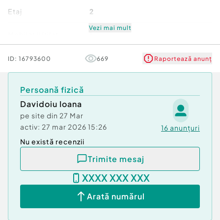
Va astept sa il vedem impreuna!
Etaj
2
Confort:
1
Vezi mai mult
Mobilat/Utilat
1
Tip imobil:
Bloc de apartamente
Număr Băi:
1
Număr niveluri imobil
4
ID:
16793600
669
Raportează anunț
Posibilitate parcare: Nu
Stare
Bună
Persoană fizică
Davidoiu Ioana
Comfort
1
pe site din
27 Mar
activ:
27 mar 2026 15:26
16
anunțuri
Nu există recenzii
Trimite mesaj
XXXX XXX XXX
Arată numărul