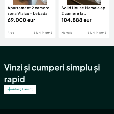
Apartament 2 camere
Solid House Mamaia ap
zona Vlaicu - Lebada
2 camere la
69.000 eur
cheie,langa Mega
104.888 eur
Image
Arad
6 luni în urmă
Mamaia
6 luni în urmă
Vinzi și cumperi simplu și
rapid
Adaugă anunț