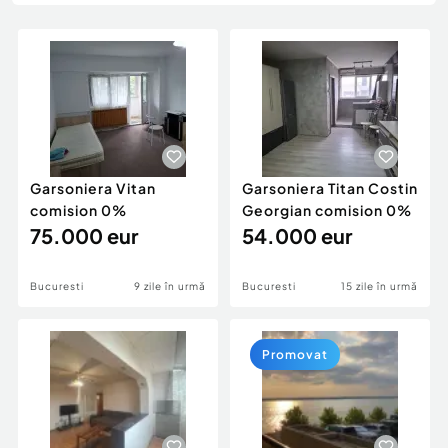
Locuri de munca
Utilaje agricole si industriale
Servicii
Piese auto si accesorii
Animale de companie
Dacia Duster
Afaceri și echipamente profesionale
Inchiriere Bunuri si Vehicule
Garsoniera Vitan
Garsoniera Titan Costin
comision 0%
Georgian comision 0%
75.000 eur
54.000 eur
Bucuresti
9 zile în urmă
Bucuresti
15 zile în urmă
Promovat