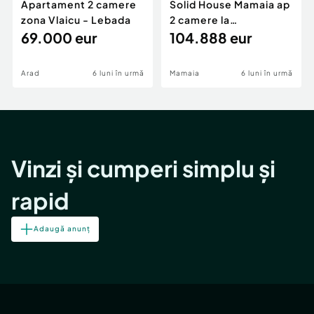
Apartament 2 camere
Solid House Mamaia ap
zona Vlaicu - Lebada
2 camere la
69.000 eur
cheie,langa Mega
104.888 eur
Image
Arad
6 luni în urmă
Mamaia
6 luni în urmă
Vinzi și cumperi simplu și
rapid
Adaugă anunț