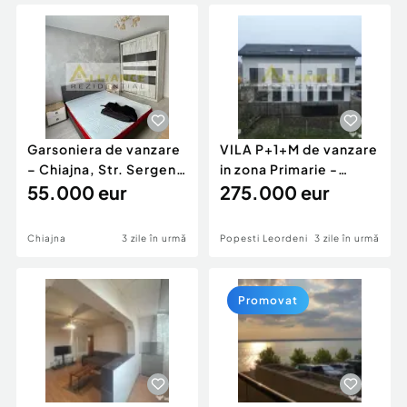
Locuri de munca
Utilaje agricole si industriale
Servicii
Piese auto si accesorii
Animale de companie
Dacia Duster
Afaceri și echipamente profesionale
Inchiriere Bunuri si Vehicule
Garsoniera de vanzare
VILA P+1+M de vanzare
– Chiajna, Str. Sergent
in zona Primarie -
Ilie Petre
55.000 eur
Popesti-Leordeni
275.000 eur
Chiajna
3 zile în urmă
Popesti Leordeni
3 zile în urmă
Promovat