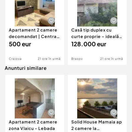
Apartament 2 camere
Casă tip duplex cu
decomandat | Centrală
curte proprie – ideală
proprie | 60 mp |
500 eur
pentru renovar
128.000 eur
Craiova
21 ore în urmă
Brasov
21 ore în urmă
Anunturi similare
Apartament 2 camere
Solid House Mamaia ap
zona Vlaicu - Lebada
2 camere la