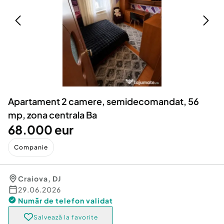
Locuri de munca
Utilaje agricole si industriale
Servicii
Piese auto si accesorii
Animale de companie
Dacia Duster
Afaceri și echipamente profesionale
Inchiriere Bunuri si Vehicule
Apartament 2 camere, semidecomandat, 56
mp, zona centrala Ba
68.000 eur
Companie
Craiova
,
DJ
29.06.2026
Număr de telefon
validat
Salvează la favorite