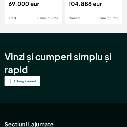
69.000 eur
cheie,langa Mega
104.888 eur
Image
Arad
6 luni în urmă
Mamaia
6 luni în urmă
Vinzi și cumperi simplu și
rapid
Adaugă anunț
Secțiuni Lajumate