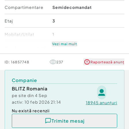
Confort:
1
Compartimentare
Semidecomandat
Tip imobil:
Bloc de apartamente
Număr Băi:
1
Etaj
3
Mobilat/Utilat
1
Vezi mai mult
Număr niveluri imobil
4
Stare
Bună
ID:
16857748
237
Raportează anunț
Comfort
1
Companie
BLITZ Romania
pe site din
4 Sep
activ:
10 feb 2026 21:14
18945
anunțuri
Nu există recenzii
Trimite mesaj