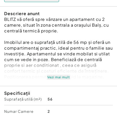
Descriere anunt
BLITZ vă oferă spre vânzare un apartament cu 2
camere, situat în zona centrala a orașului Balș, cu
centrală termică proprie.
Imobilul are o suprafață utilă de 56 mp și oferă un
compartimentaj practic, ideal pentru o familie sau
investiție. Apartamentul se vinde mobilat si utilat
cum se vede in poze. Beneficiază de centrală
proprie si aer conditionat , ceea ce asigură
confort termic și costuri eficiente de întreținere.
Poziționarea permite acces rapid la magazine,
Vezi mai mult
instituții, școli, transport public și alte puncte de
interes.
Specificații
Suprafață utilă (m²)
56
Pentru mai multe detalii va asteptam la vizionare.
Cod ofertă / ID BLITZ: P173494
Id intern: P173494
Numar Camere
2